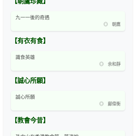
【朝鷹珍藏】
九一一後的奇遇
◎ 朝鷹
【有衣有食】
識食英雄
◎ 余和靜
【誠心所願】
誠心所願
◎ 鄺偉衡
【教會今昔】