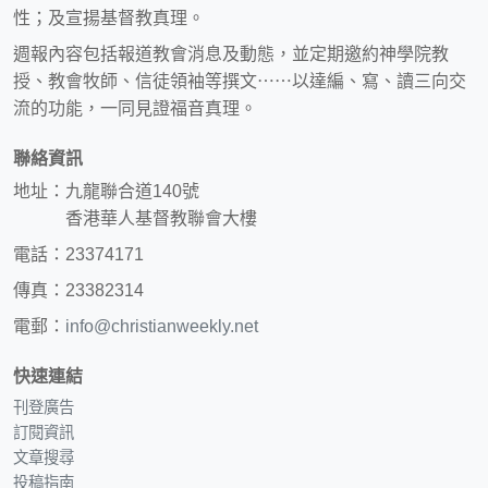
性；及宣揚基督教真理。
週報內容包括報道教會消息及動態，並定期邀約神學院教
授、教會牧師、信徒領袖等撰文⋯⋯以達編、寫、讀三向交
流的功能，一同見證福音真理。
聯絡資訊
地址：九龍聯合道140號
香港華人基督教聯會大樓
電話：23374171
傳真：23382314
電郵：
info@christianweekly.net
快速連結
刊登廣告
訂閱資訊
文章搜尋
投稿指南