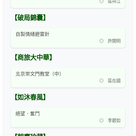
◎ 區祥江
【破局錦囊】
自製情緒避雷針
◎ 許開明
【商旅大中華】
北京崇文門教堂（中）
◎ 區在國
【如沐春風】
絕望．奮鬥
◎ 李碧如