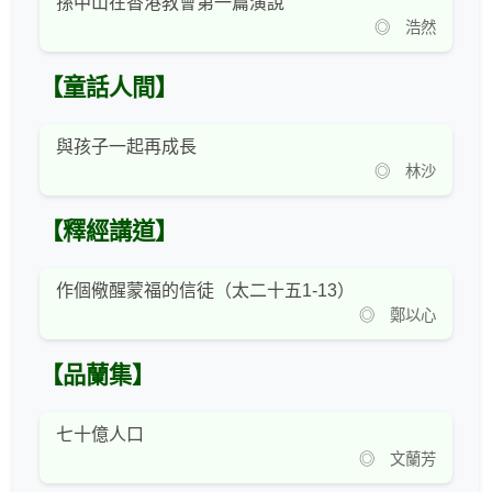
孫中山在香港教會第一篇演說
◎ 浩然
【童話人間】
與孩子一起再成長
◎ 林沙
【釋經講道】
作個儆醒蒙福的信徒（太二十五1-13）
◎ 鄭以心
【品蘭集】
七十億人口
◎ 文蘭芳