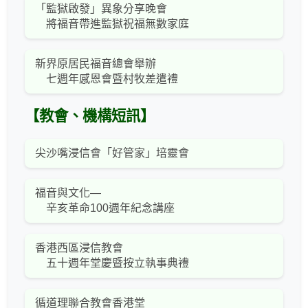
「監獄啟發」異象分享晚會
將福音帶進監獄祝福無數家庭
新界原居民福音總會舉辦
七週年感恩會暨村牧差遣禮
【教會、機構短訊】
尖沙嘴浸信會「好管家」培靈會
福音與文化—
辛亥革命100週年紀念講座
香港西區浸信教會
五十週年堂慶暨按立執事典禮
循道理聯合教會香港堂