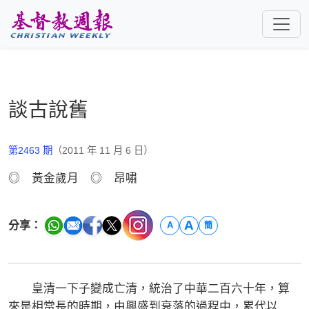
跳至主要內容
談古說舊
第2463 期
（2011 年 11 月 6 日）
◎ 黃金歲月 ◎ 昂嘯
A
分享：
A
簡
皇清一下子變成亡清，統治了中華二百六十年，算
來是相當長的時期，由興盛到衰落的過程中，累代以