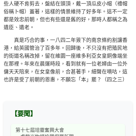
些人硬不肯剪去，盤結在頭頂，戴一頂瓜皮小帽（禮帽
俗稱卜帽）蓋著，這樣的情景維持了好多年。這不一定
都是效忠前朝，但也有些還是舊的好，那時人都稱之為
遺臣、遺老。
真是巧合的事，一八四二年簽下的南京條約割讓香
港，給英國管治了百多年。回歸後，不只沒有把殖民地
的街道名稱改掉，留在維園一座維多利亞女皇銅像端坐
在那裡。年來在晨運時段，看到就有一位老婦由一位外
傭天天陪來，在女皇像前，合甚著手，細聲在嘀咕，這
也許是受了前朝的恩惠，不願忘「本」罷？（四之三）
【要聞】
第十七屆培靈奮興大會