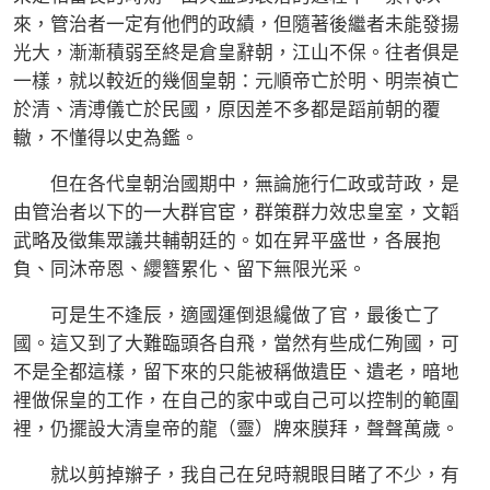
來，管治者一定有他們的政績，但隨著後繼者未能發揚
光大，漸漸積弱至終是倉皇辭朝，江山不保。往者俱是
一樣，就以較近的幾個皇朝：元順帝亡於明、明崇禎亡
於清、清溥儀亡於民國，原因差不多都是蹈前朝的覆
轍，不懂得以史為鑑。
但在各代皇朝治國期中，無論施行仁政或苛政，是
由管治者以下的一大群官宦，群策群力效忠皇室，文韜
武略及徵集眾議共輔朝廷的。如在昇平盛世，各展抱
負、同沐帝恩、纓簪累化、留下無限光采。
可是生不逢辰，適國運倒退纔做了官，最後亡了
國。這又到了大難臨頭各自飛，當然有些成仁殉國，可
不是全都這樣，留下來的只能被稱做遺臣、遺老，暗地
裡做保皇的工作，在自己的家中或自己可以控制的範圍
裡，仍擺設大清皇帝的龍（靈）牌來膜拜，聲聲萬歲。
就以剪掉辮子，我自己在兒時親眼目睹了不少，有