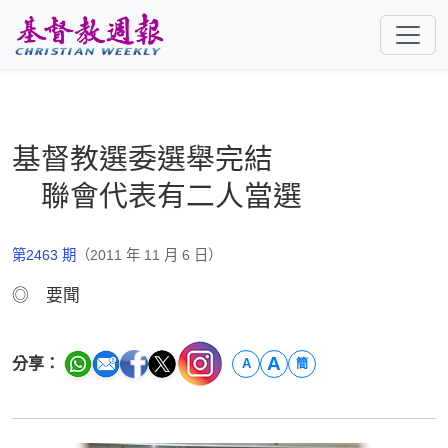
跳至主要內容
基督教選委選舉完結
聯會代表有二人當選
第2463 期
（2011 年 11 月 6 日）
◎ 要聞
A
分享：
A
簡