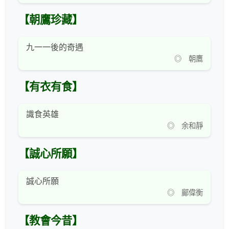
【朝鷹珍藏】
九一一後的奇遇
◎ 朝鷹
【有衣有食】
識食英雄
◎ 余和靜
【誠心所願】
誠心所願
◎ 鄺偉衡
【教會今昔】