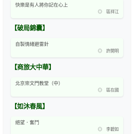
快樂是有人將你記在心上
◎ 區祥江
【破局錦囊】
自製情緒避雷針
◎ 許開明
【商旅大中華】
北京崇文門教堂（中）
◎ 區在國
【如沐春風】
絕望．奮鬥
◎ 李碧如