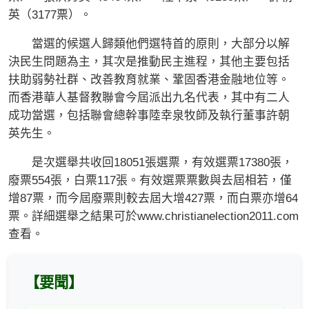
英（3177票）。
當選的候選人歸類他們選特首的原則，大部分以解
決民生問題為主，其次是推動民主進程，其他主要包括
扶助弱勢社群、改善教育就業、鞏固香港金融地位等。
而香港華人基督教聯會今屆派出九名代表，其中有二人
成功當選，包括聯會總幹事陸幸泉牧師及執行董事許朝
英先生。
是次選舉共收回18051張選票，有效選票17380張，
廢票554張，白票117張。有效選票票數與去屆相若，僅
增87票，而今屆廢票則較去屆大增427票，而白票亦增64
票。詳細選舉之結果可於www.christianelection2011.com
查看。
【要聞】