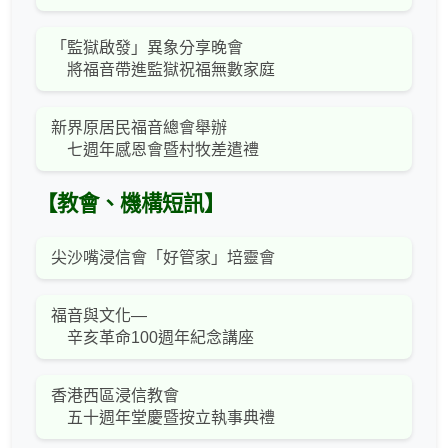
「監獄啟發」異象分享晚會
將福音帶進監獄祝福無數家庭
新界原居民福音總會舉辦
七週年感恩會暨村牧差遣禮
【教會、機構短訊】
尖沙嘴浸信會「好管家」培靈會
福音與文化—
辛亥革命100週年紀念講座
香港西區浸信教會
五十週年堂慶暨按立執事典禮