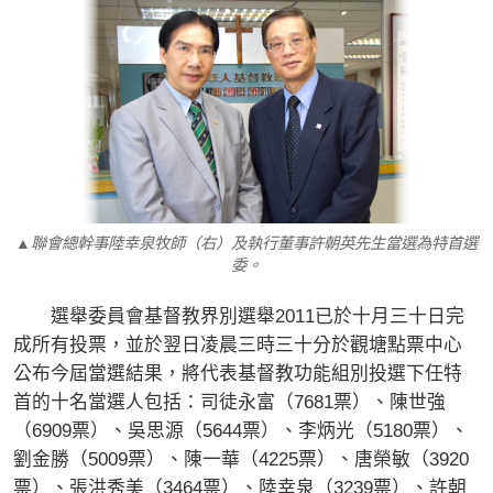
▲聯會總幹事陸幸泉牧師（右）及執行董事許朝英先生當選為特首選
委。
選舉委員會基督教界別選舉2011已於十月三十日完
成所有投票，並於翌日凌晨三時三十分於觀塘點票中心
公布今屆當選結果，將代表基督教功能組別投選下任特
首的十名當選人包括：司徒永富（7681票）、陳世強
（6909票）、吳思源（5644票）、李炳光（5180票）、
劉金勝（5009票）、陳一華（4225票）、唐榮敏（3920
票）、張洪秀美（3464票）、陸幸泉（3239票）、許朝