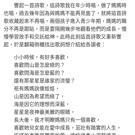
響起一首詩歌，這詩歌我在年少時唱，做了媽媽時
也唱，過去幾年因為與媽媽不能再見面了，就將這首詩
歌收藏起來不再唱。兩個孩子進入青少年期，媽媽的職
分不再是跟貼，而是要隔開幾步地觀看他們的成長，慢
慢學習放手和交託給神。此時此刻這首詩歌又重新響
起，於是翻箱倒櫃找出歌詞想介紹給各讀者：
小小時候，有好多喜歡，
喜歡問山是怎麼綠的？
喜歡問海是怎麼藍的？
還有那星星是誰家的流螢？
祇有媽媽說傻娃娃，
山是因為希望而綠了，
海是因它的理想而深藍，
星星是夜神最美麗的眼睛。
長大後，我才明瞭媽媽只有一個喜歡，
喜歡她兒女能在愛中成長，茁壯有踏實的人生。