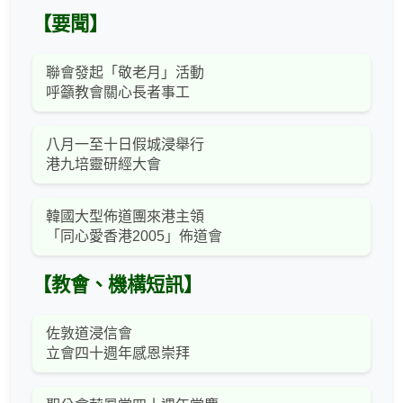
【要聞】
聯會發起「敬老月」活動
呼籲教會關心長者事工
八月一至十日假城浸舉行
港九培靈研經大會
韓國大型佈道團來港主領
「同心愛香港2005」佈道會
【教會、機構短訊】
佐敦道浸信會
立會四十週年感恩崇拜