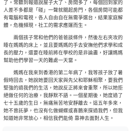
了。常聽到報道說屋子大了、房間多了，每個回到家的
人差不多都是「碰」一聲就關起房門，各個房間可能都
有電腦和電視，各人自由自在無需爭選台，結果家庭解
體，危機頻現，社工的需求應運而生。
兩個孩子常和他們的爸爸談條件，然後左右夾攻的
睡在媽媽的床上，並且要媽媽的手去安撫他們求學和成
長的壓力，還要在睡前將在學校的是非論盡，好讓媽媽
幫助他們學習一天的難處一天當。
媽媽在我來到香港的第二年病了，我等孩子放了暑
假時回去，她說她要回天家與先父和耶穌相聚，要我們
堅強的過我們的生活，她說反正將來會重聚，所以她拒
絕做任何的治療，我靜默不語。一個星期後，她度過了
七十五歲的生日，無痛無苦地安靜離去。這五年多來，
她不曾託夢，也沒有化做蝴蝶或喜鵲來探過我們，但我
知道她非常放心，相信我們能倚 靠神去面對人生。