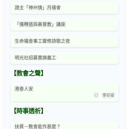
證主「神州情」月禱會
「儒釋道與基督教」講座
生命福音事工靈修詩歌之夜
明光社招募賣旗義工
【教會之聲】
港泰人安
◎ 李仰安
【時事透析】
扶貧－教會能作甚麼？