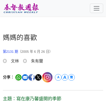
跳至主要內容
媽媽的喜歡
第2131 期
（2005 年 6 月 26 日）
◎ 文林 ◎ 朱有蘭
A
分享：
A
簡
主題：寫在康乃馨盛開的季節