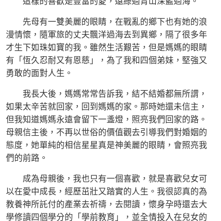
這樣的喜歡是豐富的愛，遠綠過青山深藍過海。
先母有一雙美麗的眼睛，在戰亂的鄉下也有她的浪
漫情懷，隨軍旅的丈夫飄洋過海去到異鄉，隔了很多年
才生下如珠如寶的我。雖然生活艱苦，但是媽媽的眼睛
有「恆久忍耐又有恩慈」，為了我和四個弟妹，堅強又
勇敢的面對人生。
我長大後，媽媽常常告訴我，結不結婚都無所謂，
如果太辛苦就回家，回到媽媽的家。那時她還未信主，
但我知道媽媽永遠會留下一盞燈，照亮我們回家的路。
母親信主後，不再以世俗的價值觀去引導我們對婚姻的
態度，她單純的相信星星真是神美麗的眼睛，會照亮我
們的前路。
成為母親後，我也只有一個喜歡，就是喜歡兒女可
以在愛中成長，經歷茁壯又踏實的人生。我很認真的為
教養神所託付的產業去祈禱，去閱讀，懷身孕時還去大
學修讀四個學分的「學前教育」，並全情投入在兒女的