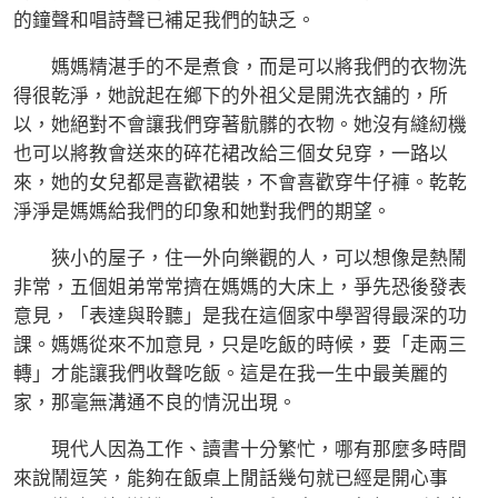
的鐘聲和唱詩聲已補足我們的缺乏。
媽媽精湛手的不是煮食，而是可以將我們的衣物洗
得很乾淨，她說起在鄉下的外祖父是開洗衣舖的，所
以，她絕對不會讓我們穿著骯髒的衣物。她沒有縫紉機
也可以將教會送來的碎花裙改給三個女兒穿，一路以
來，她的女兒都是喜歡裙裝，不會喜歡穿牛仔褲。乾乾
淨淨是媽媽給我們的印象和她對我們的期望。
狹小的屋子，住一外向樂觀的人，可以想像是熱鬧
非常，五個姐弟常常擠在媽媽的大床上，爭先恐後發表
意見，「表達與聆聽」是我在這個家中學習得最深的功
課。媽媽從來不加意見，只是吃飯的時候，要「走兩三
轉」才能讓我們收聲吃飯。這是在我一生中最美麗的
家，那毫無溝通不良的情況出現。
現代人因為工作、讀書十分繁忙，哪有那麼多時間
來說鬧逗笑，能夠在飯桌上閒話幾句就已經是開心事