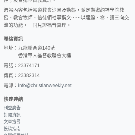
性；及宣揚基督教真理。
週報內容包括報道教會消息及動態，並定期邀約神學院教
授、教會牧師、信徒領袖等撰文⋯⋯以達編、寫、讀三向交
流的功能，一同見證福音真理。
聯絡資訊
地址：九龍聯合道140號
香港華人基督教聯會大樓
電話：23374171
傳真：23382314
電郵：
info@christianweekly.net
快速連結
刊登廣告
訂閱資訊
文章搜尋
投稿指南