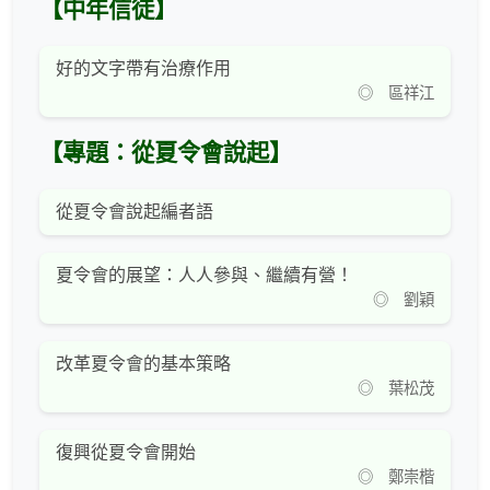
【中年信徒】
好的文字帶有治療作用
◎ 區祥江
【專題：從夏令會說起】
從夏令會說起編者語
夏令會的展望：人人參與、繼續有營！
◎ 劉穎
改革夏令會的基本策略
◎ 葉松茂
復興從夏令會開始
◎ 鄭崇楷