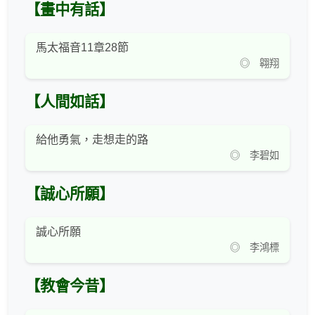
【畫中有話】
馬太福音11章28節
◎ 翱翔
【人間如話】
給他勇氣，走想走的路
◎ 李碧如
【誠心所願】
誠心所願
◎ 李鴻標
【教會今昔】