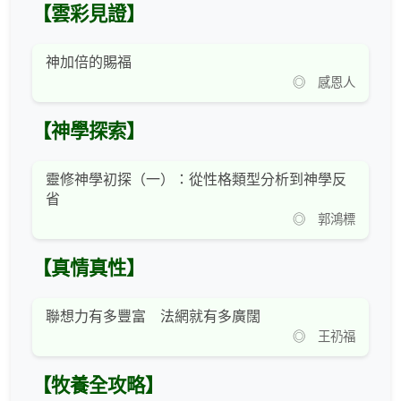
【雲彩見證】
神加倍的賜福
◎ 感恩人
【神學探索】
靈修神學初探（一）：從性格類型分析到神學反
省
◎ 郭鴻標
【真情真性】
聯想力有多豐富 法網就有多廣闊
◎ 王礽福
【牧養全攻略】