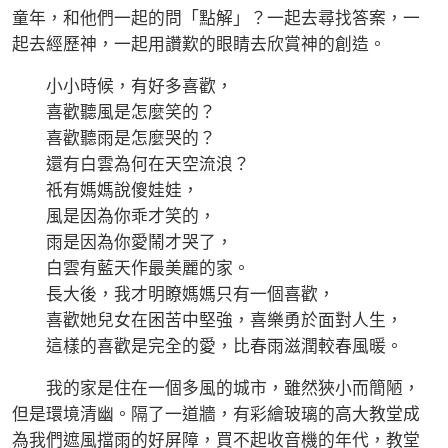
童年，和他們一起的問「點解」？一起去尋找答案，一
起去經歷神，一起用讚歎的眼睛去欣賞神的創造。
小小時候，有好多喜歡，
喜歡聽風是怎麼笑的？
喜歡聽雨是怎麼哭的？
還有白雲為何在天空流浪？
祇有媽媽說傻娃娃，
風是因為你乖才笑的，
雨是因為你愛鬧才哭了，
白雲有藍天作最美麗的家。
長大後，我才明瞭媽媽只有一個喜歡，
喜歡她兒女在困苦中堅強，喜樂勇於面對人生，
這樣的喜歡是完全的愛，比春雨滋潤較春風暖。
我的家是住在一個多風的城市，雖然狹小而簡陋，
但是環境清幽。隔了一道牆，有彩繪玻璃的高大教堂成
為我們遮風擋雨的好屏障，買不起收音機的年代，教堂