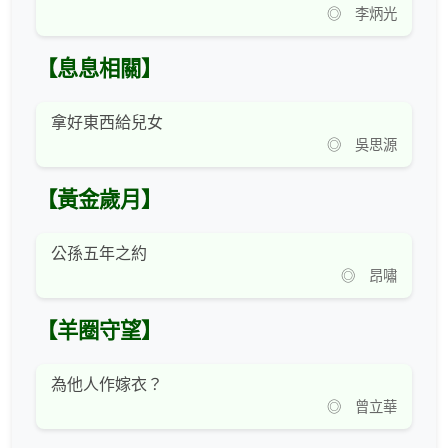
◎ 李炳光
【息息相關】
拿好東西給兒女
◎ 吳思源
【黃金歲月】
公孫五年之約
◎ 昂嘯
【羊圈守望】
為他人作嫁衣？
◎ 曾立華