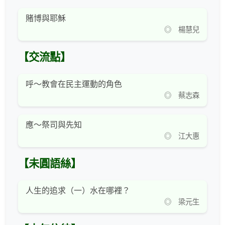
賭博與耶穌
◎ 楊慧兒
【交流點】
呼～教會在民主運動的角色
◎ 蔡志森
應～祭司與先知
◎ 江大惠
【未圓語絲】
人生的追求（一）水在哪裡？
◎ 梁元生