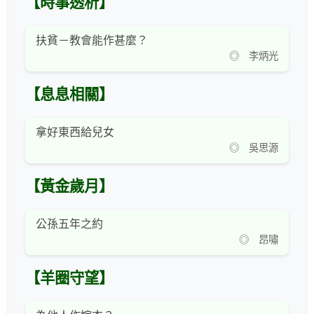
【時事透析】
扶貧－教會能作甚麼？
◎ 李炳光
【息息相關】
拿好東西給兒女
◎ 吳思源
【黃金歲月】
公孫五年之約
◎ 昂嘯
【羊圈守望】