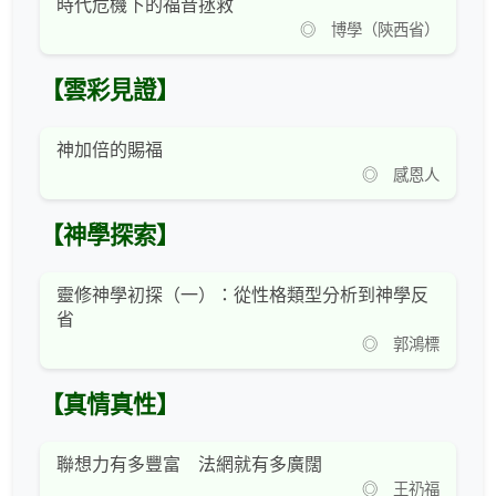
時代危機下的福音拯救
◎ 博學（陝西省）
【雲彩見證】
神加倍的賜福
◎ 感恩人
【神學探索】
靈修神學初探（一）：從性格類型分析到神學反
省
◎ 郭鴻標
【真情真性】
聯想力有多豐富 法網就有多廣闊
◎ 王礽福