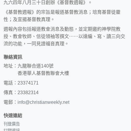
九六四年八月三十日創辦《基督教週報》。
《基督教週報》的宗旨是報道基督教消息；培育基督徒靈
性；及宣揚基督教真理。
週報內容包括報道教會消息及動態，並定期邀約神學院教
授、教會牧師、信徒領袖等撰文⋯⋯以達編、寫、讀三向交
流的功能，一同見證福音真理。
聯絡資訊
地址：九龍聯合道140號
香港華人基督教聯會大樓
電話：23374171
傳真：23382314
電郵：
info@christianweekly.net
快速連結
刊登廣告
訂閱資訊