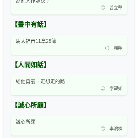
為他人作嫁衣？
◎ 曾立華
【畫中有話】
馬太福音11章28節
◎ 翱翔
【人間如話】
給他勇氣，走想走的路
◎ 李碧如
【誠心所願】
誠心所願
◎ 李鴻標