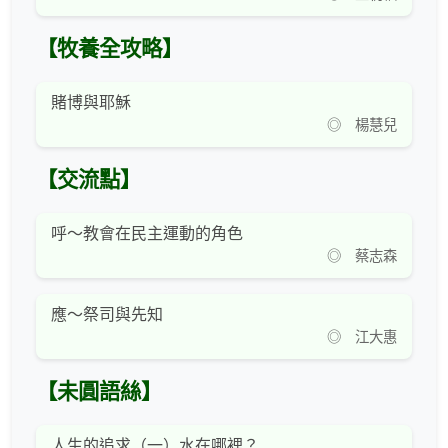
【牧養全攻略】
賭博與耶穌
◎ 楊慧兒
【交流點】
呼～教會在民主運動的角色
◎ 蔡志森
應～祭司與先知
◎ 江大惠
【未圓語絲】
人生的追求（一）水在哪裡？