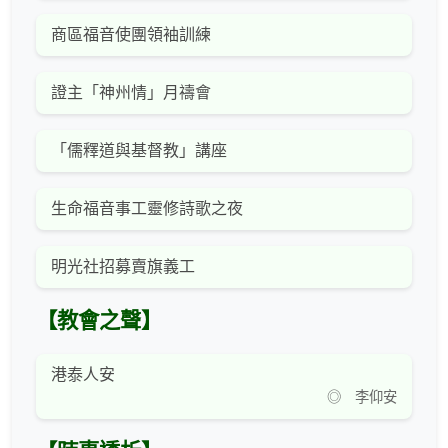
商區福音使團領袖訓練
證主「神州情」月禱會
「儒釋道與基督教」講座
生命福音事工靈修詩歌之夜
明光社招募賣旗義工
【教會之聲】
港泰人安
◎ 李仰安