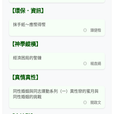
【環保．資訊】
抹手紙～應慳得慳
◎ 鍾健楷
【神學縱橫】
經濟困局的警鐘
◎ 楊直繩
【真情真性】
同性婚姻與同志運動系列（一）異性戀的蜜月與
同性婚姻的挑戰
◎ 關啟文