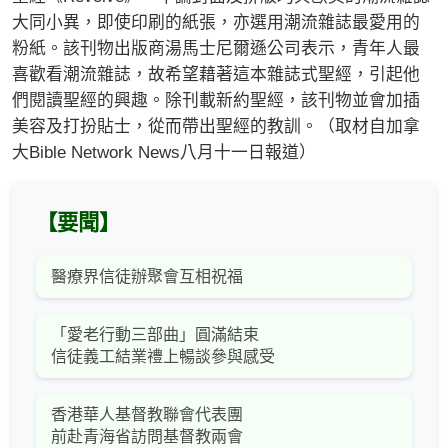
大同小異，即使印刷的紙張，亦選用潮流雜誌最愛用的
粉紙。該刊物出版商湯馬士尼爾遜公司表示，青年人最
喜歡看潮流雜誌，故希望藉著這本雜誌式聖經，引起他
們閱讀聖經的興趣。除刊載新約聖經，該刊物並會加插
美容及打扮貼士，從而帶出聖經的教訓。（取材自加拿
大Bible Network News八月十一日報道）
【要聞】
醫療界信徒辦聚會互相祝福
「愛老行動三部曲」圓滿結束
信徒義工結業禮上暢談參與感受
香港華人基督教聯會代表團
前赴青海省訪問基督教兩會