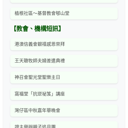
植根社區～基督教會郇山堂
【教會、機構短訊】
港澳信義會銀禧感恩崇拜
王天聰牧師夫婦差遣典禮
神召會聖光堂聖樂主日
窩福堂「抗逆祕笈」講座
灣仔區中秋嘉年華晚會
證主舉辦親子追月團