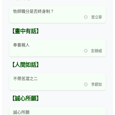
牧師職分是否終身制？
◎ 曾立華
【畫中有話】
奉養親人
◎ 彭錦威
【人間如話】
不帶苦澀之二
◎ 李碧如
【誠心所願】
誠心所願