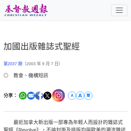
跳至主要內容
加國出版雜誌式聖經
第2037 期
（2003 年 9 月 7 日）
◎ 教會、機構短訊
A
分享：
A
簡
最近加拿大新出版一部專為年輕人而設計的雜誌式
聖經《Revolve》，不論封面及排版均與歐美的潮流雜誌