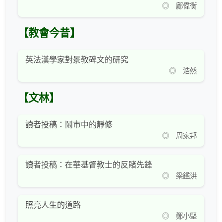
◎ 鄺偉衡
【教會今昔】
英法漢學家對景教碑文的研究
◎ 浩然
【文林】
讀者投稿：鬧市中的靜修
◎ 周家邦
讀者投稿：在華基督教士的反賭先鋒
◎ 梁鑑洪
照亮人生的道路
◎ 鄭小堅