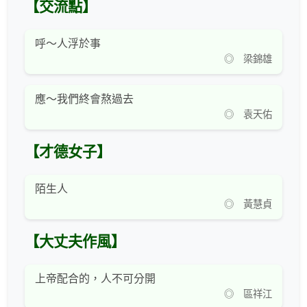
【交流點】
呼～人浮於事
◎ 梁錦雄
應～我們終會熬過去
◎ 袁天佑
【才德女子】
陌生人
◎ 黃慧貞
【大丈夫作風】
上帝配合的，人不可分開
◎ 區祥江