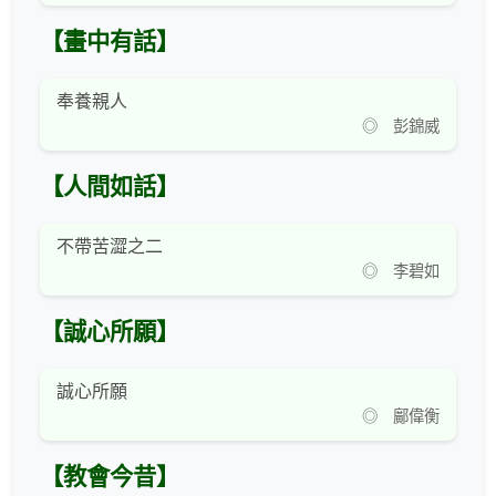
【畫中有話】
奉養親人
◎ 彭錦威
【人間如話】
不帶苦澀之二
◎ 李碧如
【誠心所願】
誠心所願
◎ 鄺偉衡
【教會今昔】