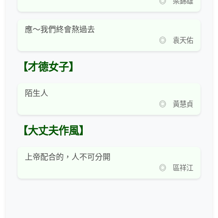
◎ 梁錦雄
應～我們終會熬過去
◎ 袁天佑
【才德女子】
陌生人
◎ 黃慧貞
【大丈夫作風】
上帝配合的，人不可分開
◎ 區祥江