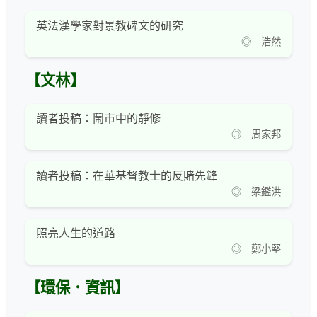
英法漢學家對景教碑文的研究
◎ 浩然
【文林】
讀者投稿：鬧市中的靜修
◎ 周家邦
讀者投稿：在華基督教士的反賭先鋒
◎ 梁鑑洪
照亮人生的道路
◎ 鄭小堅
【環保．資訊】