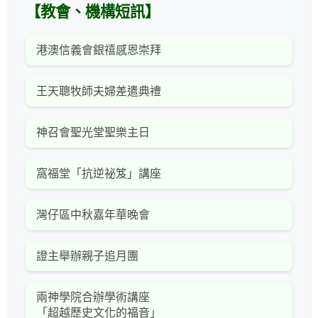
【教會、機構短訊】
港澳信義會銀禧感恩崇拜
王天聰牧師夫婦差遣典禮
神召會聖光堂聖樂主日
窩福堂「抗逆祕笈」講座
灣仔區中秋嘉年華晚會
證主舉辦親子追月團
兩神學院合辦學術講座
「超越歷史文化的福音」