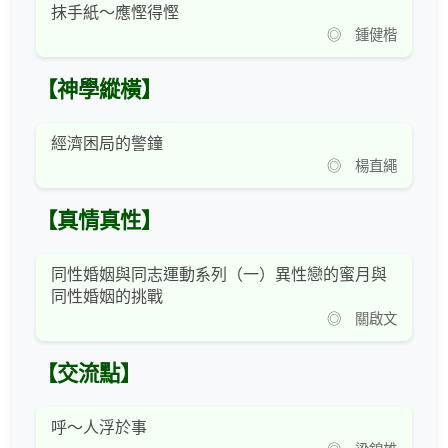
抹手紙～應慳得慳
◎ 鍾健楷
【神學縱橫】
經濟困局的警鐘
◎ 楊直繩
【真情真性】
同性婚姻與同志運動系列（一）異性戀的蜜月與
同性婚姻的挑戰
◎ 關啟文
【交流點】
呼～人浮於事