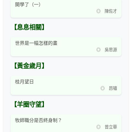
開學了（一）
◎ 陳佐才
【息息相關】
世界是一幅怎樣的畫
◎ 吳思源
【黃金歲月】
桂月望日
◎ 昂嘯
【羊圈守望】
牧師職分是否終身制？
◎ 曾立華