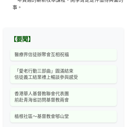
一年貫通的嶄新校本課程。開學肯定是件值得興奮的
事。
【要聞】
醫療界信徒辦聚會互相祝福
「愛老行動三部曲」圓滿結束
信徒義工結業禮上暢談參與感受
香港華人基督教聯會代表團
前赴青海省訪問基督教兩會
植根社區～基督教會郇山堂