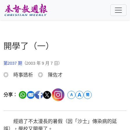
跳至主要內容
開學了（一）
第2037 期
（2003 年 9 月 7 日）
◎ 時事透析 ◎ 陳佐才
A
分享：
A
簡
經過了不太漫長的暑假（因「沙士」傳染病的延
誤），學校又開學了。