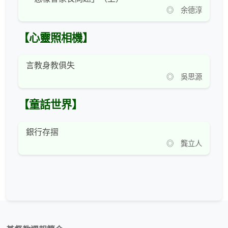
◎ 余德淳
【心靈照相機】
言教身教俱失
◎ 吳思源
【童話世界】
銀行存摺
◎ 龔立人