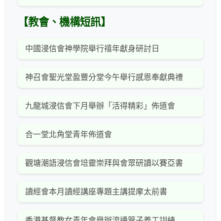
【教會、機構短訊】
中國浸信會神學院舉行禧年獻身研討日
神召會聖光堂盈豐分堂今午舉行感恩奉獻典禮
九龍城浸信會下月舉辦「活得精彩」佈道會
合一堂北角堂青年佈道會
觀塘潮語浸信會培靈崇拜與會眾研讀以賽亞書
讀經會本月讀經講座專題主講提摩太前書
香港基督教女青年會舉辦流通管子義工訓練