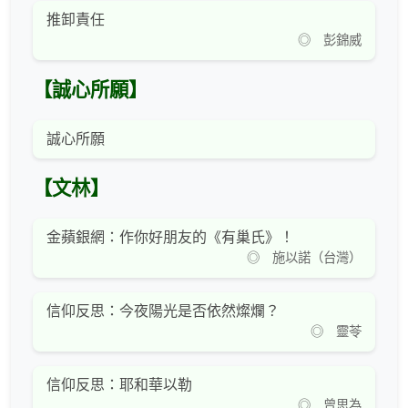
推卸責任
◎ 彭錦威
【誠心所願】
誠心所願
【文林】
金蘋銀網：作你好朋友的《有巢氏》！
◎ 施以諾（台灣）
信仰反思：今夜陽光是否依然燦爛？
◎ 靈苓
信仰反思：耶和華以勒
◎ 曾思為