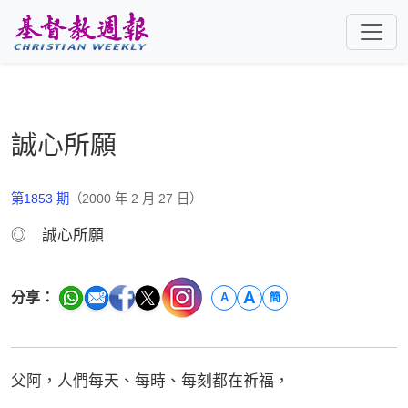
跳至主要內容
誠心所願
第1853 期
（2000 年 2 月 27 日）
◎ 誠心所願
A
分享：
A
簡
父阿，人們每天、每時、每刻都在祈福，