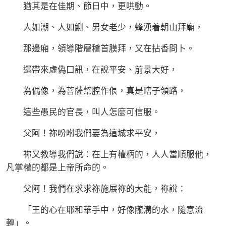
猶其是在佳期、節日中，更哄動。
人如潮、人如鰂、男女老少，蜂湧着朝山拜廟，
那邊廂，領導階層稽首膜拜，又在拈香問卜。
還帶來虛偽口訊，在說平安、前景大好，
為偶像，為菩薩幫腔作倀，真是瞎子領路，
這些愚民的官長，叫人怎麼可信服。
父阿！祢吩咐我們要為這城求平安，
祢又教導我們說：在上有權柄的，人人當順服他，
凡掌權的都是上帝所命的。
父阿！我們在求求祢施展祢的大能，祢說：
「王的心在耶和華手中，好像隴溝的水，隨意流
轉」。