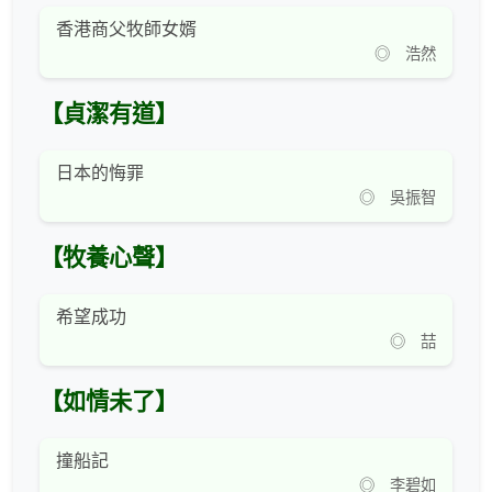
香港商父牧師女婿
◎ 浩然
【貞潔有道】
日本的悔罪
◎ 吳振智
【牧養心聲】
希望成功
◎ 喆
【如情未了】
撞船記
◎ 李碧如