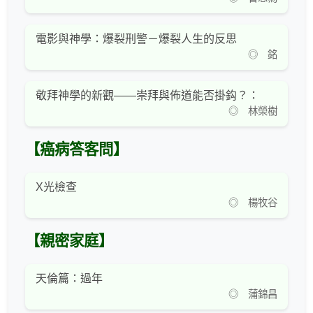
電影與神學：爆裂刑警－爆裂人生的反思
◎ 銘
敬拜神學的新觀——崇拜與佈道能否掛鈎？：
◎ 林榮樹
【癌病答客問】
X光檢查
◎ 楊牧谷
【親密家庭】
天倫篇：過年
◎ 蒲錦昌