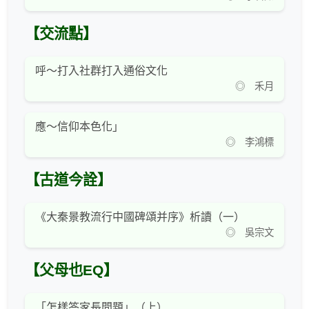
【交流點】
呼～打入社群打入通俗文化
◎ 禾月
應～信仰本色化」
◎ 李鴻標
【古道今詮】
《大秦景教流行中國碑頌并序》析讀（一）
◎ 吳宗文
【父母也EQ】
「怎樣答家長問題」（上）