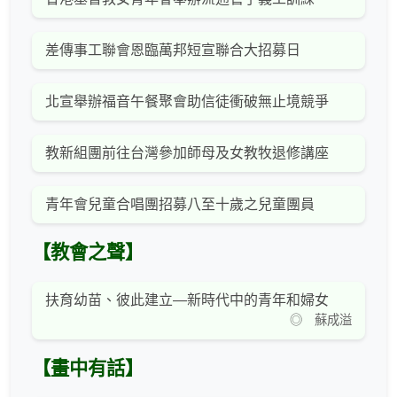
差傳事工聯會恩臨萬邦短宣聯合大招募日
北宣舉辦福音午餐聚會助信徒衝破無止境競爭
教新組團前往台灣參加師母及女教牧退修講座
青年會兒童合唱團招募八至十歲之兒童團員
【教會之聲】
扶育幼苗、彼此建立—新時代中的青年和婦女
◎ 蘇成溢
【畫中有話】