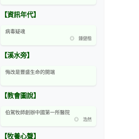
【資訊年代】
病毒疑魂
◎ 鍾健楷
【溪水旁】
悔改是豐盛生命的開端
【教會圖說】
伯駕牧師創辦中國第一所醫院
◎ 浩然
【牧養心聲】