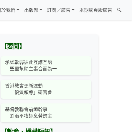
關於我們
出版部
訂閱／廣告
本期網頁版廣告
🔍
【要聞】
承認軟弱彼此互諒互讓
聖靈幫助主裏合而為一
香港教會更新運動
「優質領導」研習會
基督教聯會前總幹事
劉治平牧師息勞歸主