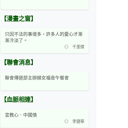
【漫畫之窗】
只因不法的事增多，許多人的愛心才漸
漸冷淡了。
◎ 千里傑
【聯會消息】
聯會傳道部主辦婦女福音午餐會
【血脈相連】
宣教心．中國情
◎ 李健華