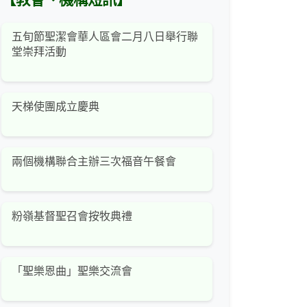
【教會、機構短訊】
五旬節聖潔會華人區會二月八日舉行聯
堂崇拜活動
天梯使團成立慶典
兩個機構聯合主辦三次福音午餐會
粉嶺基督聖召會按牧典禮
「聖樂恩曲」聖樂交流會