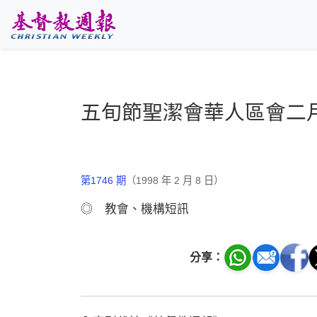
跳至主要內容
五旬節聖潔會華人區會二
第1746 期
（1998 年 2 月 8 日）
◎ 教會、機構短訊
分享：