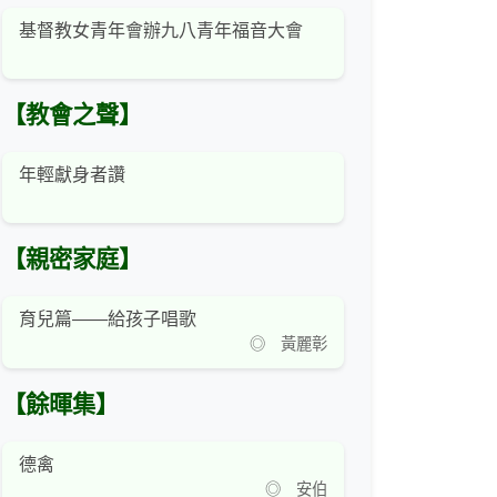
基督教女青年會辦九八青年福音大會
【教會之聲】
年輕獻身者讚
【親密家庭】
育兒篇——給孩子唱歌
◎ 黃麗彰
【餘暉集】
德禽
◎ 安伯