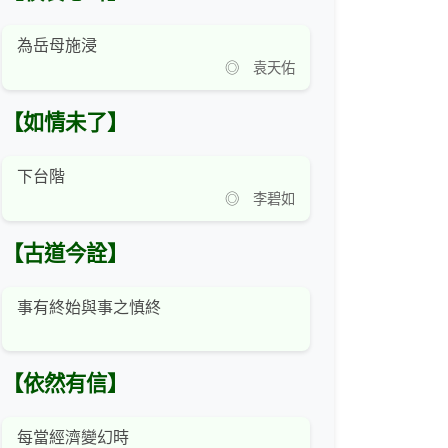
為岳母施浸
◎ 袁天佑
【如情未了】
下台階
◎ 李碧如
【古道今詮】
事有終始與事之慎終
【依然有信】
每當經濟變幻時