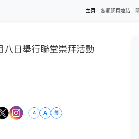
主頁
各期網頁連結
月八日舉行聯堂崇拜活動
A
簡
A