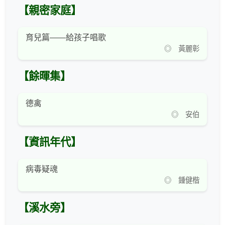
【親密家庭】
育兒篇——給孩子唱歌
◎ 黃麗彰
【餘暉集】
德禽
◎ 安伯
【資訊年代】
病毒疑魂
◎ 鍾健楷
【溪水旁】