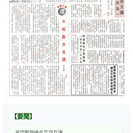
【要聞】
承認軟弱彼此互諒互讓