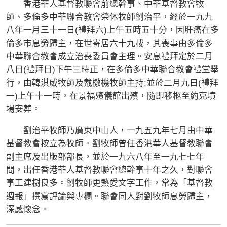
香港華人基督教聯會前總幹事、中華基督教會牧
師、多倫多中華聯合教會榮休牧師劉治平，經於一九九
八年一月三十一日(禮拜六)上午五時五十分，因肝癌在多
倫多市息勞歸主，在世寄居六十九載，其喪事由多倫多
中華聯合教會成立治喪委員會主理。安息禮拜定於二月
八日(禮拜日)下午三時正，在多倫多中華聯合教會禮堂舉
行，由韓淇威牧師及戴檄機牧師主持;並於二月九日(禮拜
一)上午十一時，在景福殯儀館出殯，隨即移柩至約克墳
場安葬。
劉治平牧師乃廣東中山人，一九五九年七月由中華
基督教會按立為牧師。劉牧師曾任香港華人基督教聯會
副主席及出版部部長，並於一九六八年至一九七七年
間，出任香港華人基督教聯會總幹事十年之久，對聯會
事工建樹良多。劉牧師更熱愛文字工作，常為「基督教
週報」撰寫評論與專欄。聯會同人對劉牧師息勞歸主，
深感懷念。