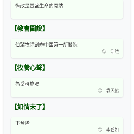
悔改是豐盛生命的開端
【教會圖說】
伯駕牧師創辦中國第一所醫院
◎ 浩然
【牧養心聲】
為岳母施浸
◎ 袁天佑
【如情未了】
下台階
◎ 李碧如