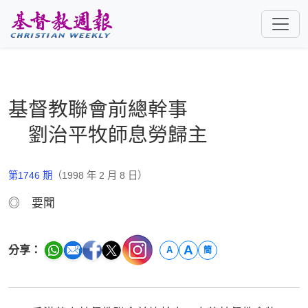
跳至主要內容
基督教聯會前總幹事
劉治平牧師息勞歸主
第1746 期
（1998 年 2 月 8 日）
◎ 要聞
A
分享：
A
簡