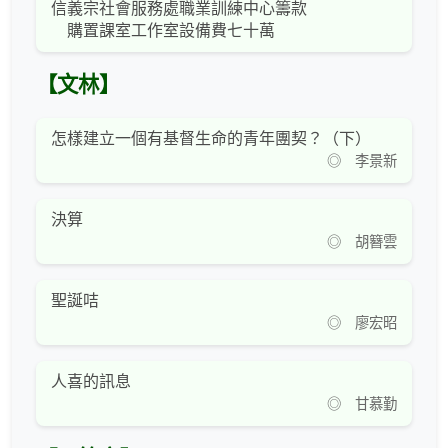
信義宗社會服務處職業訓練中心籌款
購置課室工作室設備費七十萬
【文林】
怎樣建立一個有基督生命的青年團契？（下）
◎ 李景新
決算
◎ 胡簪雲
聖誕咭
◎ 廖宏昭
人喜的訊息
◎ 甘慕勤