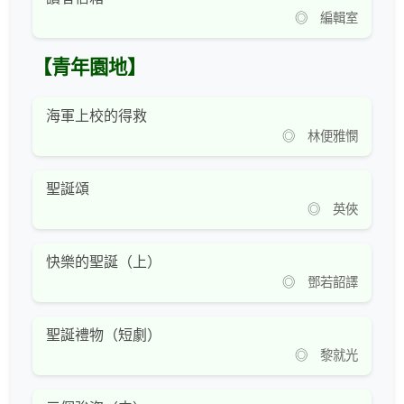
◎ 編輯室
【青年園地】
海軍上校的得救
◎ 林便雅憫
聖誕頌
◎ 英俠
快樂的聖誕（上）
◎ 鄧若韶譯
聖誕禮物（短劇）
◎ 黎就光