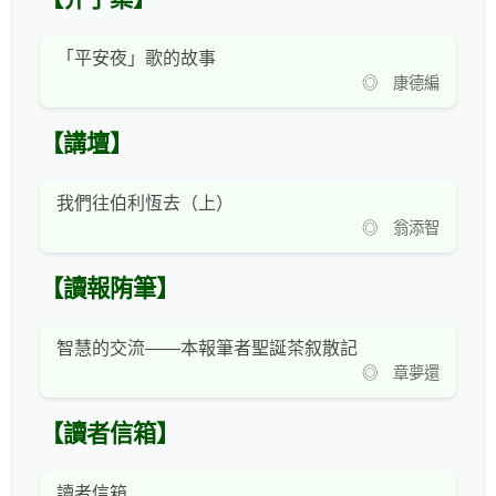
「平安夜」歌的故事
◎ 康德編
【講壇】
我們往伯利恆去（上）
◎ 翁添智
【讀報陏筆】
智慧的交流——本報筆者聖誕茶叙散記
◎ 章夢還
【讀者信箱】
讀者信箱