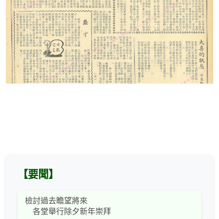
【要聞】
檢討過去瞻望將來
各堂舉行除夕新年崇拜