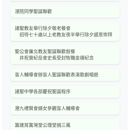
浸院同學聖誕聯歡
諸聖教友舉行除夕敬老餐會
招待七十歲以上老教友夜半舉行除夕感恩崇拜
聖公會廉北教友聖誕聯歡叙餐
井祝曾紀岳會史長受封牧職金禱紀念
盲人輔導會辦盲人聖誕聯歡表演歌劇唱遊
諸聖中學各部慶祝聖誕程序
港九禮賢會婦女參觀盲人輔導會
籌建筲簧灣堂公理堂捐三萬