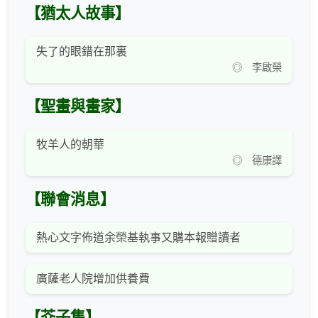
【猶太人故事】
失了的眼錯在那裏
◎ 李啟榮
【聖畫與畫家】
牧羊人的朝華
◎ 德康譯
【聯會消息】
熱心文字佈道余榮基執事又購本報贈讀者
廣薩老人院增加供養費
【芥子集】