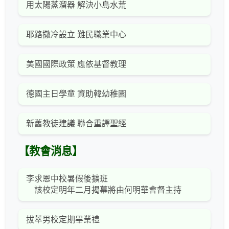
用太陽蒸溜器 解決小島水荒
耶路撒冷設立 難民職業中心
美國國際政策 應依基督教理
德國主日學童 資助韓幼稚園
新舊教徒建議 聯合重譯聖經
【教會消息】
李求恩中校暑假後擴班
該校定明年二月揭幕將由何明華會督主持
拔萃男校定期畢業禮