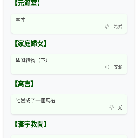
【元範室】
蠢才
◎ 希編
【家庭婦女】
聖誕禮物（下）
◎ 安瀾
【寓言】
牠變成了一個馬槽
◎ 光
【寰宇教聞】