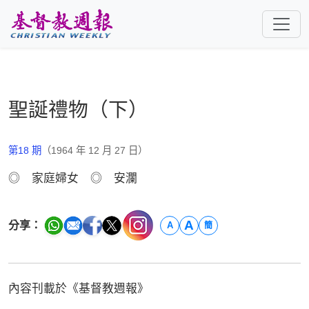
跳至主要內容
聖誕禮物（下）
第18 期
（1964 年 12 月 27 日）
◎ 家庭婦女 ◎ 安瀾
A
分享：
A
簡
內容刊載於《基督教週報》