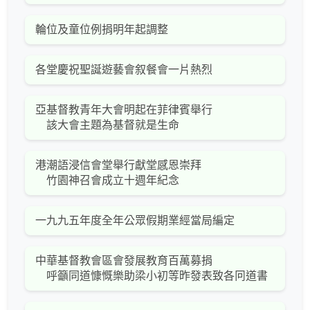
輪位及童位例捐明年起調整
各堂慶祝聖誕遊藝會叙餐會一片熱烈
亞基督教青年大會明起在菲律賓舉行
該大會主題為基督就是生命
港潮語浸信會堂舉行獻堂感恩崇拜
竹園神召會成立十週年紀念
一九九五年度全年公眾假期業經當局編定
中華基督教會區會發展教育百萬募捐
呼籲同道慷慨樂助梁小初等昨發表致各冋道書