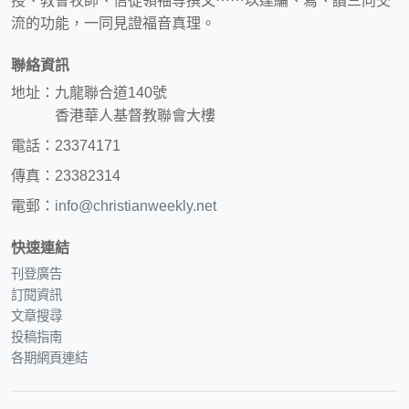
授、教會牧師、信徒領袖等撰文⋯⋯以達編、寫、讀三向交
流的功能，一同見證福音真理。
聯絡資訊
地址：九龍聯合道140號
香港華人基督教聯會大樓
電話：23374171
傳真：23382314
電郵：
info@christianweekly.net
快速連結
刊登廣告
訂閱資訊
文章搜尋
投稿指南
各期網頁連結