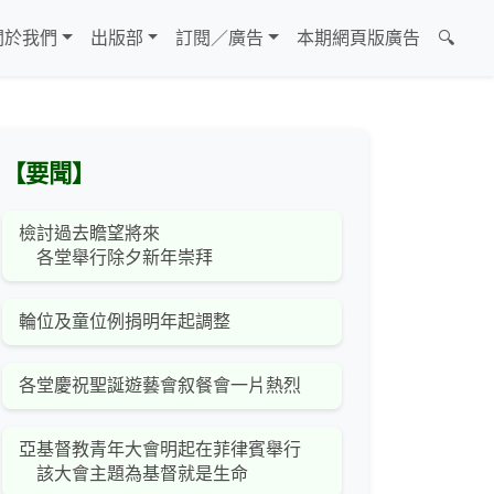
關於我們
出版部
訂閱／廣告
本期網頁版廣告
🔍
【要聞】
檢討過去瞻望將來
各堂舉行除夕新年崇拜
輪位及童位例捐明年起調整
各堂慶祝聖誕遊藝會叙餐會一片熱烈
亞基督教青年大會明起在菲律賓舉行
該大會主題為基督就是生命