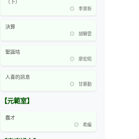
（下）
◎ 李景新
決算
◎ 胡簪雲
聖誕咭
◎ 廖宏昭
人喜的訊息
◎ 甘慕勤
【元範室】
蠢才
◎ 希編