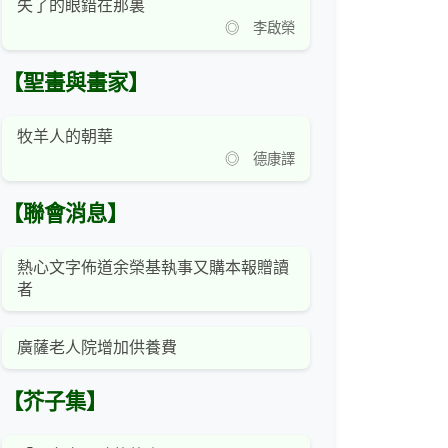
失了的眼錯在那裏
◎ 李啟榮
【聖畫與畫家】
牧羊人的朝華
◎ 德康譯
【聯會消息】
熱心文字佈道余榮基執事又購本報贈讀
者
廣薩老人院增加供養費
【芥子集】