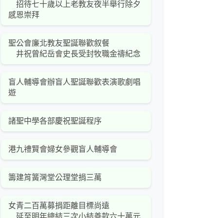
招待七十歲以上老教友夜半舉行除夕
感恩崇拜
聖公會廉北教友聖誕聯歡叙餐
井祝曾紀岳會史長受封牧職金禱紀念
盲人輔導會辦盲人聖誕聯歡表演歌劇唱
遊
諸聖中學各部慶祝聖誕程序
港九禮賢會婦女參觀盲人輔導會
籌建筲簧灣堂公理堂捐三萬
女青二百萬募捐距離目標尚遠
延至明年總結三次小結善款六十萬元