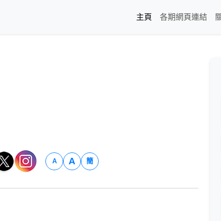
主頁
各期網頁連結
A
簡
A