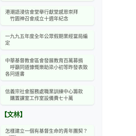
港潮語浸信會堂舉行獻堂感恩崇拜
竹園神召會成立十週年紀念
一九九五年度全年公眾假期業經當局編
定
中華基督教會區會發展教育百萬募捐
呼籲同道慷慨樂助梁小初等昨發表致
各冋道書
信義宗社會服務處職業訓練中心籌款
購置課室工作室設備費七十萬
【文林】
怎樣建立一個有基督生命的青年團契？