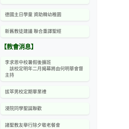
德國主日學童 資助韓幼稚園
新舊教徒建議 聯合重譯聖經
【教會消息】
李求恩中校暑假後擴班
該校定明年二月揭幕將由何明華會督
主持
拔萃男校定期畢業禮
浸院同學聖誕聯歡
諸聖教友舉行除夕敬老餐會