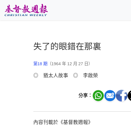
跳至主要內容
失了的眼錯在那裏
第18 期
（1964 年 12 月 27 日）
◎ 猶太人故事 ◎ 李啟榮
分享：
內容刊載於《基督教週報》