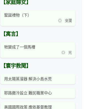
【家庭婦女】
聖誕禮物（下）
◎ 安瀾
【寓言】
牠變成了一個馬槽
◎ 光
【寰宇教聞】
用太陽蒸溜器 解決小島水荒
耶路撒冷設立 難民職業中心
美國國際政策 應依基督教理