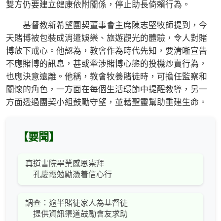
雙方仍要建立健康依附關係，停止助長倚賴行為。
基督教新希望團契董事會主席陳志堅牧師提到，今
天賭博被包裝成消遣娛樂、旅遊觀光的體驗，令人對賭
博放下戒心。他認為，教會作為時代先知，要清晰宣告
不應賭博的訊息，甚或牽涉賭博心態的投機炒賣行為，
也應決意遠離。他稱，教會牧養賭徒時，可擔任監察和
關懷的角色，一方面在每個生活環節中提醒教導，另一
方面透過團契小組鼓勵守望，並藉聖靈幫助重建生命。
【要聞】
真道書院畢業感恩崇拜
孔慶霞勉勵憑着信心行
調查：逾半賭徒家人為基督徒
提供資訊渠道鼓勵會友求助