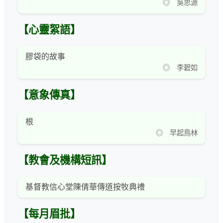
◎ 吳思源
【心靈絮語】
膠袋的故事
◎ 李碧如
【意象傳真】
根
◎ 早起鳥林
【教會及機構短訊】
基督教信心堂陳倩華傳道按牧典禮
【每月眉批】