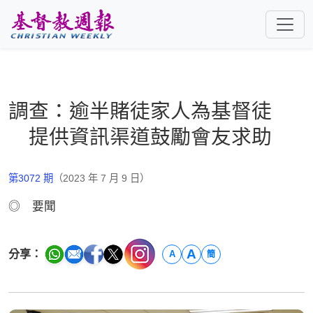
跳至主要內容
調查：逾半賭徒家人為基督徒
提供資訊渠道鼓勵會友求助
第3072 期
（2023 年 7 月 9 日）
◎ 要聞
A
分享：
A
簡