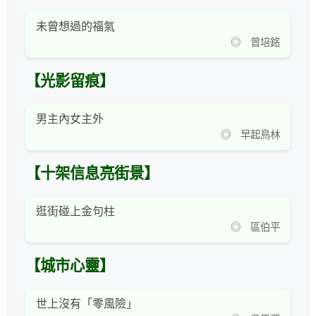
未曾想過的福氣
◎ 曾培銘
【光影留痕】
男主內女主外
◎ 早起鳥林
【十架信息亮街景】
逛街碰上金句柱
◎ 區伯平
【城市心靈】
世上沒有「零風險」