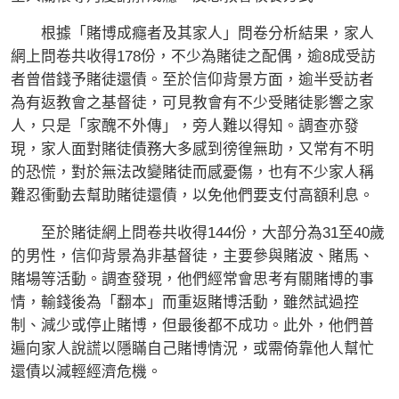
根據「賭博成癮者及其家人」問卷分析結果，家人
網上問卷共收得178份，不少為賭徒之配偶，逾8成受訪
者曾借錢予賭徒還債。至於信仰背景方面，逾半受訪者
為有返教會之基督徒，可見教會有不少受賭徒影響之家
人，只是「家醜不外傳」，旁人難以得知。調查亦發
現，家人面對賭徒債務大多感到徬徨無助，又常有不明
的恐慌，對於無法改變賭徒而感憂傷，也有不少家人稱
難忍衝動去幫助賭徒還債，以免他們要支付高額利息。
至於賭徒網上問卷共收得144份，大部分為31至40歲
的男性，信仰背景為非基督徒，主要參與賭波、賭馬、
賭場等活動。調查發現，他們經常會思考有關賭博的事
情，輸錢後為「翻本」而重返賭博活動，雖然試過控
制、減少或停止賭博，但最後都不成功。此外，他們普
遍向家人說謊以隱瞞自己賭博情況，或需倚靠他人幫忙
還債以減輕經濟危機。