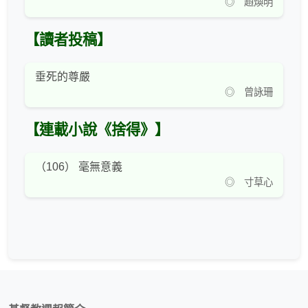
◎ 趙煥明
【讀者投稿】
垂死的尊嚴
◎ 曾詠珊
【連載小說《捨得》】
（106） 毫無意義
◎ 寸草心