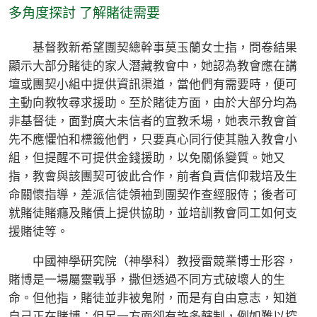
多角度探討 了解賭徒需要
基督教新希望團契總幹事莫玉蘭女士指，問卷結果
顯示大部分賭徒的家人潛藏教會中，她認為教會應在講
壇或團契小組中提供資訊渠道，當他們有需要時，便可
主動向教牧尋求援助。至於賭徒方面，由於大部分均為
非基督徒，面對廣大未信者的宣教禾場，她表示教會首
先不應懼怕和標籤他們，只要真心同行使其融入教會小
組，但提醒不可提供金錢援助，以免關係變質。她又
指，教會與該團契可彼此合作，前者負責信仰栽培及生
命關懷指導，差派信徒領袖到團契作查經服侍；後者可
就賭徒賭癮及賭債上提供協助，並培訓教會同工如何支
援賭徒等。
中國神學研究院（神學科）教授雷競業博士形容，
賭博是一場屬靈戰爭，撒但透過不同方式破壞人的生
命。但他指，賭徒並非被鬼附，而是有自由意志，知道
自己正在賭博；但另一方面卻有許多轄制，例如難以控