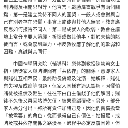
制賭癮及相關思想等。他直言，戰勝屬靈戰爭有兩個關
鍵，第一是建立款待不同人的團契，一般人或會對與自
己有別者存在恐懼，事實上賭徒與其他人無異，教會應
反思如何接待不同人。第二是成就人的軟弱，教會在講
壇上常分享要人讀經、祈禱或做其他事，對於未信的賭
徒而言，或會感到壓力，相反教牧應了解他們的軟弱和
困難，真誠與其同行。
中國神學研究院（輔導科）榮休副教授陳幼莉女士
指，賭徒家人與賭徒間有「共依存」的關係，意即家人
與賭徒互相牽累，最終助長倚賴及沈溺。她解釋，賭徒
有失控及成癮等問題，但家人同樣有迷思誤解，因懼怕
賭徒被追債及輕生，往往不由自主借錢予他們解困；賭
徒不久後又再因賭博欠債，結果重蹈覆轍。另外，部分
家人過分付出，將所有責任加諸己身，因他們習慣擔當
「被需要」的角色，從而覺得自己有價值。她提醒，戒
賭及戒共依存關係之路漫長，過程中必定反覆困難，但