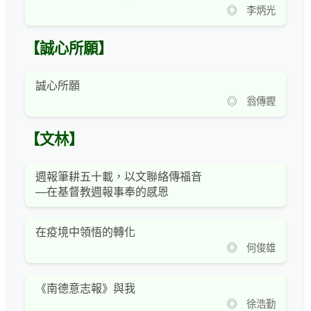
◎ 李炳光
【誠心所願】
誠心所願
◎ 翁傳鏗
【文林】
週報筆耕五十載，以文聯絡傳福音
—在基督教週報事奉的感恩
在疫境中領悟的轉化
◎ 何俊雄
《南德意志報》與我
◎ 徐浩勤