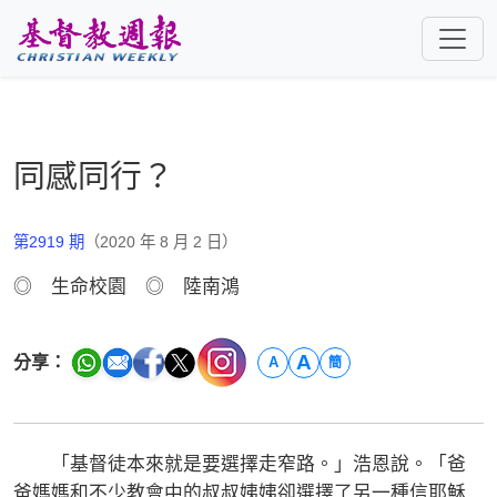
跳至主要內容
同感同行？
第2919 期
（2020 年 8 月 2 日）
◎ 生命校園 ◎ 陸南鴻
A
分享：
A
簡
「基督徒本來就是要選擇走窄路。」浩恩說。「爸
爸媽媽和不少教會中的叔叔姨姨卻選擇了另一種信耶穌