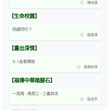
◎ 陳培德
【生命校園】
同感同行？
◎ 陸南鴻
【畫出深情】
S. I.由家開始
◎ 黃葉仲萍
【福傳中華踏腳石】
一而再 - 再而三 - 三番四次
◎ 區伯平