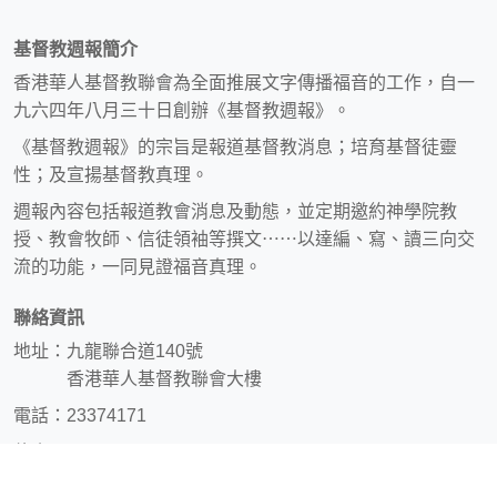
基督教週報簡介
香港華人基督教聯會為全面推展文字傳播福音的工作，自一
九六四年八月三十日創辦《基督教週報》。
《基督教週報》的宗旨是報道基督教消息；培育基督徒靈
性；及宣揚基督教真理。
週報內容包括報道教會消息及動態，並定期邀約神學院教
授、教會牧師、信徒領袖等撰文⋯⋯以達編、寫、讀三向交
流的功能，一同見證福音真理。
聯絡資訊
地址：九龍聯合道140號
香港華人基督教聯會大樓
電話：23374171
傳真：23382314
電郵：
info@christianweekly.net