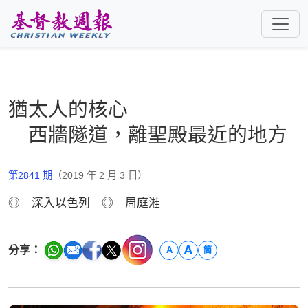
跳至主要內容
猶太人的核心
西牆隧道，離聖殿最近的地方
第2841 期
（2019 年 2 月 3 日）
◎ 深入以色列 ◎ 周庭溎
A
分享：
A
簡