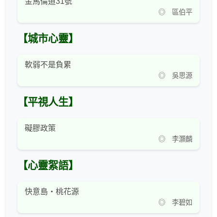
金馬倫道31號
◎ 區伯平
【城市心靈】
軟弱不是負累
◎ 吳思源
【平視人生】
礙膠政策
◎ 李灝麟
【心靈絮語】
快意島‧桃花源
◎ 李碧如