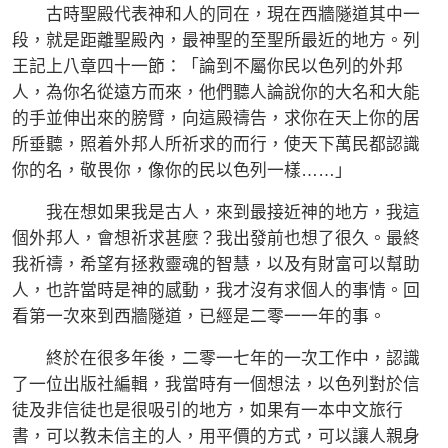
古時聖殿代表神和人的同在，現在西牆隧道其中一
段，就是距離聖殿內，最神聖的至聖所最近的地方。列
王記上八章四十一節：「論到不屬你民以色列的外邦
人，為你名從遠方而來，他們聽人論說你的大名和大能
的手並伸出來的膀臂，向這殿禱告，求你在天上你的居
所垂聽，照着外邦人所祈求的而行，使天下萬民都認識
你的名，敬畏你，像你的民以色列一樣……」
我在想如果我是古人，來到最接近神的地方，我這
個外邦人，會想祈求甚麼？我出發前也想了很久。最終
我祈禱，希望有拯救靈魂的智慧，以及有財富可以幫助
人，也許當時是神的感動，我才沒有求個人的事情。回
看第一次來到西牆隧道，已經是二零一一年的事。
終於在很多年後，二零一七年的一次工作中，認識
了一位出版社編輯，我當時有一個想法，以色列對於信
徒及非信徒也是很吸引的地方，如果有一本中文旅行
書，可以教未信主的人，用平價的方式，可以讓人親身