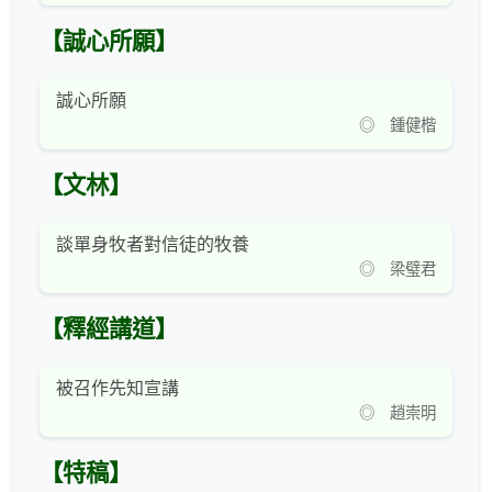
【誠心所願】
誠心所願
◎ 鍾健楷
【文林】
談單身牧者對信徒的牧養
◎ 梁璧君
【釋經講道】
被召作先知宣講
◎ 趙崇明
【特稿】