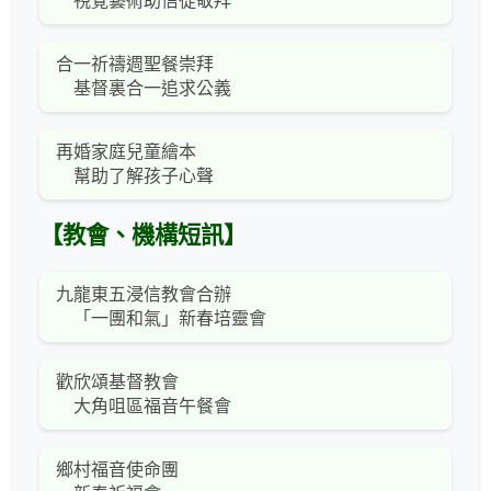
視覺藝術助信徒敬拜
合一祈禱週聖餐崇拜
基督裏合一追求公義
再婚家庭兒童繪本
幫助了解孩子心聲
【教會、機構短訊】
九龍東五浸信教會合辦
「一團和氣」新春培靈會
歡欣頌基督教會
大角咀區福音午餐會
鄉村福音使命團