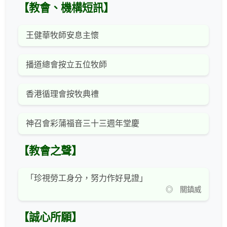
【教會、機構短訊】
王健華牧師安息主懷
播道總會按立五位牧師
香港循理會按牧典禮
神召會彩蒲福音三十三週年堂慶
【教會之聲】
「珍視勞工身分，努力作好見證」
◎ 關鎮威
【誠心所願】