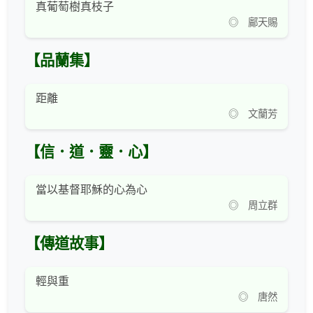
真葡萄樹真枝子
◎ 鄺天賜
【品蘭集】
距離
◎ 文蘭芳
【信．道．靈．心】
當以基督耶穌的心為心
◎ 周立群
【傳道故事】
輕與重
◎ 唐然