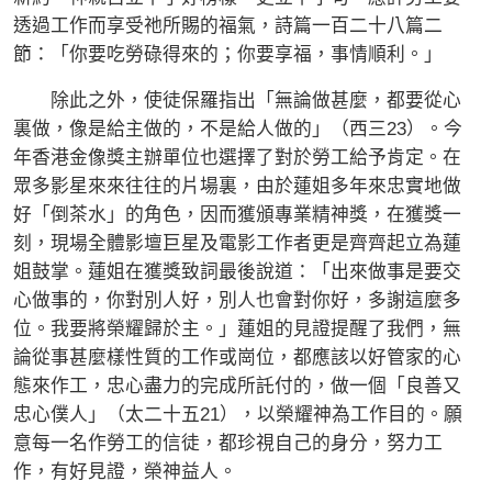
透過工作而享受祂所賜的福氣，詩篇一百二十八篇二
節：「你要吃勞碌得來的；你要享福，事情順利。」
除此之外，使徒保羅指出「無論做甚麼，都要從心
裏做，像是給主做的，不是給人做的」（西三23）。今
年香港金像獎主辦單位也選擇了對於勞工給予肯定。在
眾多影星來來往往的片場裏，由於蓮姐多年來忠實地做
好「倒茶水」的角色，因而獲頒專業精神獎，在獲獎一
刻，現場全體影壇巨星及電影工作者更是齊齊起立為蓮
姐鼓掌。蓮姐在獲獎致詞最後說道：「出來做事是要交
心做事的，你對別人好，別人也會對你好，多謝這麼多
位。我要將榮耀歸於主。」蓮姐的見證提醒了我們，無
論從事甚麼樣性質的工作或崗位，都應該以好管家的心
態來作工，忠心盡力的完成所託付的，做一個「良善又
忠心僕人」（太二十五21），以榮耀神為工作目的。願
意每一名作勞工的信徒，都珍視自己的身分，努力工
作，有好見證，榮神益人。