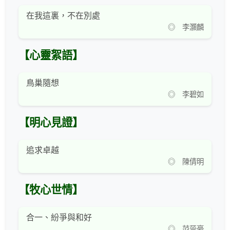
在我這裏，不在別處
◎ 李灝麟
【心靈絮語】
鳥巢隨想
◎ 李碧如
【明心見證】
追求卓越
◎ 陳倩明
【牧心世情】
合一、紛爭與和好
◎ 范晉豪