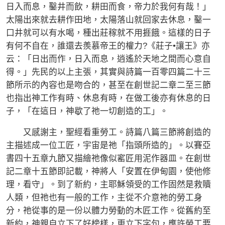
日入而息，鑿井而飲，耕田而食，帝力於我何有哉！」
太陽出來就去耕作田地，太陽落山就回家去休息，鑿一
口井就可以有水喝，種出莊稼就不用捱餓。這樣的日子
有何不自在，誰還去羨慕帝王的權力?《莊子•讓王》亦
云：「日出而作，日入而息，逍遙於天地之間而心意自
得。」先民的以上主張，其實與詩篇一百零四篇二十三
節所示的內容也是吻合的，甚至在創世記二章二至三節
也指出神工作有時、休息有時，在做工後亦有休息的日
子，「在這日，神歇了祂一切創造的工」。
又感謝主，聖經看重勞工。詩篇八篇三節將創造的
主描述成一位工匠，宇宙是祂「指頭所造的」。以賽亞
書四十五章九節又描繪祂像似窰匠用泥作器皿。在創世
記二章十五節即記載，神將人「安置在伊甸園，使他修
理，看守」。到了新約，主耶穌領受的工作固然是救贖
人類，但祂也有一般的工作，主從不介意祂的勞工身
分，祂從事的是一份以體力勞動的木匠工作。從舊約至
新約，神親自立下了好榜樣，更立下字句，應許勞工要