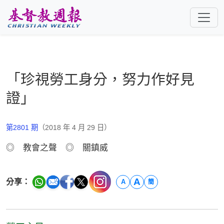
跳至主要內容
「珍視勞工身分，努力作好見
證」
第2801 期
（2018 年 4 月 29 日）
◎ 教會之聲 ◎ 關鎮威
A
分享：
A
簡