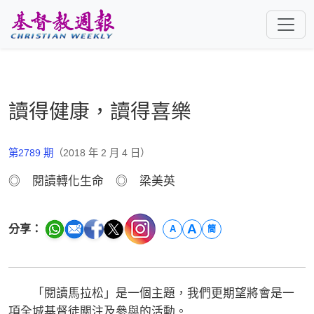
跳至主要內容
讀得健康，讀得喜樂
第2789 期
（2018 年 2 月 4 日）
◎ 閱讀轉化生命 ◎ 梁美英
A
分享：
A
簡
「閱讀馬拉松」是一個主題，我們更期望將會是一
項全城基督徒關注及參與的活動。