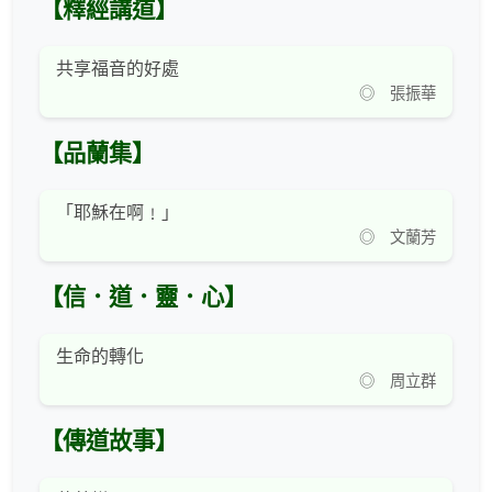
【釋經講道】
共享福音的好處
◎ 張振華
【品蘭集】
「耶穌在啊﹗」
◎ 文蘭芳
【信．道．靈．心】
生命的轉化
◎ 周立群
【傳道故事】