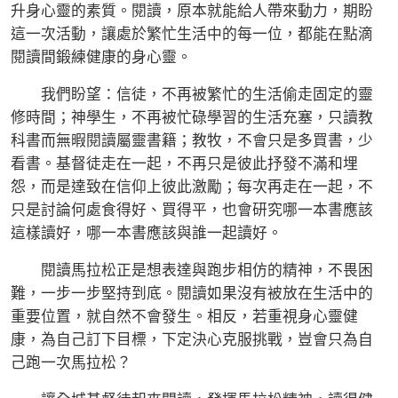
升身心靈的素質。閱讀，原本就能給人帶來動力，期盼
這一次活動，讓處於繁忙生活中的每一位，都能在點滴
閱讀間鍛練健康的身心靈。
我們盼望：信徒，不再被繁忙的生活偷走固定的靈
修時間；神學生，不再被忙碌學習的生活充塞，只讀教
科書而無暇閱讀屬靈書籍；教牧，不會只是多買書，少
看書。基督徒走在一起，不再只是彼此抒發不滿和埋
怨，而是達致在信仰上彼此激勵；每次再走在一起，不
只是討論何處食得好、買得平，也會研究哪一本書應該
這樣讀好，哪一本書應該與誰一起讀好。
閱讀馬拉松正是想表達與跑步相仿的精神，不畏困
難，一步一步堅持到底。閱讀如果沒有被放在生活中的
重要位置，就自然不會發生。相反，若重視身心靈健
康，為自己訂下目標，下定決心克服挑戰，豈會只為自
己跑一次馬拉松？