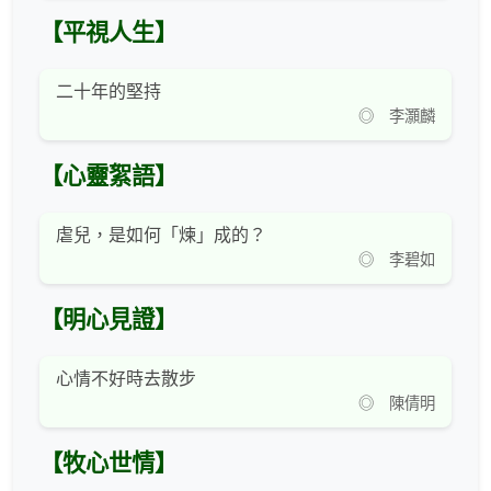
【平視人生】
二十年的堅持
◎ 李灝麟
【心靈絮語】
虐兒，是如何「煉」成的？
◎ 李碧如
【明心見證】
心情不好時去散步
◎ 陳倩明
【牧心世情】