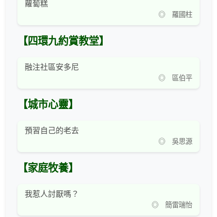
蘿蔔糕
◎ 羅國柱
【四環九約賞教堂】
融注社區安多尼
◎ 區伯平
【城市心靈】
預習自己的老去
◎ 吳思源
【家庭牧養】
我惹人討厭嗎？
◎ 簡雷瑞怡