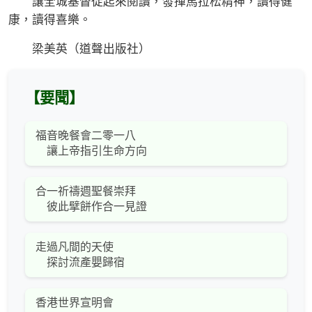
讓全城基督徒起來閱讀，發揮馬拉松精神，讀得健
康，讀得喜樂。
梁美英（道聲出版社）
【要聞】
福音晚餐會二零一八
讓上帝指引生命方向
合一祈禱週聖餐崇拜
彼此擘餅作合一見證
走過凡間的天使
探討流產嬰歸宿
香港世界宣明會