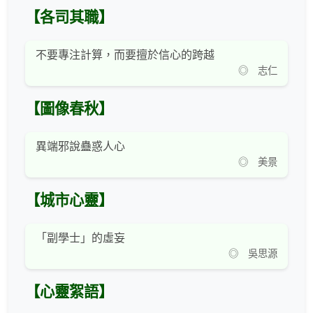
【各司其職】
不要專注計算，而要擅於信心的跨越
◎ 志仁
【圖像春秋】
異端邪說蠱惑人心
◎ 美景
【城市心靈】
「副學士」的虛妄
◎ 吳思源
【心靈絮語】