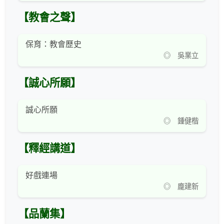
【教會之聲】
保育：教會歷史
◎ 吳業立
【誠心所願】
誠心所願
◎ 鍾健楷
【釋經講道】
好戲連場
◎ 龐建新
【品蘭集】