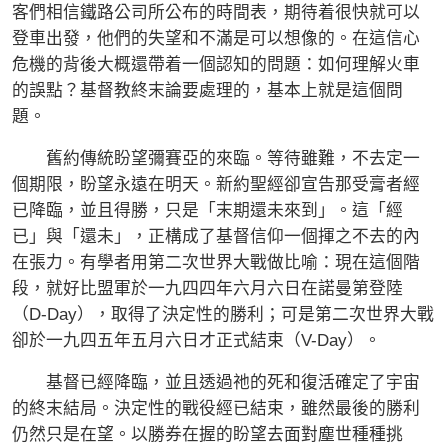
客們相信鐵路公司所公布的時間表，期待着很快就可以
登車出發，他們的失望和不滿是可以想像的。在這信心
危機的背後大概還帶着一個認知的問題：如何理解火車
的誤點？基督教終末論要處理的，基本上就是這個問
題。
舊約傳統盼望彌賽亞的來臨。等待雖難，不去定一
個期限，盼望永遠在明天。新約聖經卻宣告那受膏者經
已降臨，並且得勝，只是「末期還未來到」。這「經
已」與「還未」，正構成了基督信仰一個揮之不去的內
在張力。有學者用第二次世界大戰做比喻：現在這個階
段，就好比盟軍於一九四四年六月六日在諾曼第登陸
（D-Day），取得了決定性的勝利；可是第二次世界大戰
卻於一九四五年五月六日才正式結束（V-Day）。
基督已經降臨，並且透過祂的死和復活確定了宇宙
的終末結局。決定性的戰役經已結束，雖然最後的勝利
仍然只是在望。以勝券在握的盼望去面對塵世種種挑