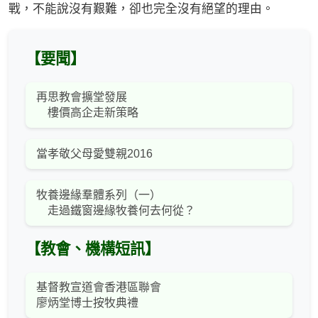
戰，不能說沒有艱難，卻也完全沒有絕望的理由。
【要聞】
再思教會擴堂發展
樓價高企走新策略
當孝敬父母愛雙親2016
牧養邊緣羣體系列（一）
走過鐵窗邊緣牧養何去何從？
【教會、機構短訊】
基督教宣道會香港區聯會
廖炳堂博士按牧典禮