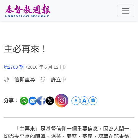
跳至主要內容
主必再來！
第2703 期
（2016 年 6 月 12 日）
◎ 信仰重尋 ◎ 許立中
A
分享：
A
簡
「主再來」是基督信仰一個重要信息，因為人間一
切尚未平息的眼淚、痛苦、罪惡、冤屈，都要在那末後