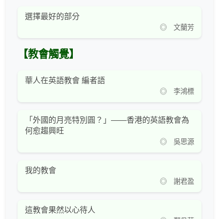
選擇最好的部分
◎ 文蘭芳
【教會觸覺】
華人在英語教會 編者語
◎ 李鴻標
「外國的月亮特別圓？」——香港的英語教會為
何愈趨興旺
◎ 吳思源
我的教會
◎ 謝君盈
這教會果然以心待人