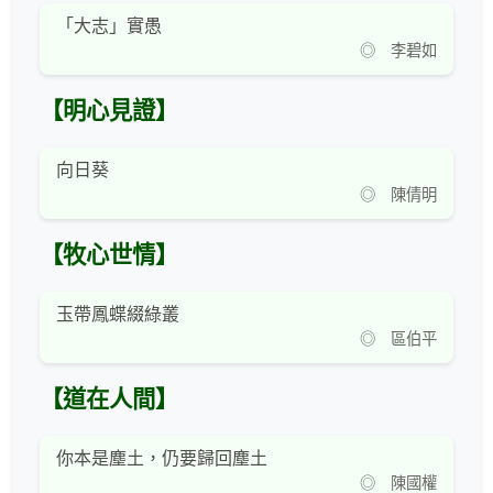
「大志」實愚
◎ 李碧如
【明心見證】
向日葵
◎ 陳倩明
【牧心世情】
玉帶鳳蝶綴綠叢
◎ 區伯平
【道在人間】
你本是塵土，仍要歸回塵土
◎ 陳國權