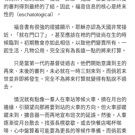
的審判得到最終的了結。因此，福音信息的核心是終末
性的（eschatological）。
福音書有很強的證據顯示，耶穌亦認為天國非常接
近，「就在門口了」，甚至應該在祂的門徒尚在生的時
候臨到。初期教會亦如此相信，以致他們變賣所有、一
起生活、凡物公用，完全沒有為長遠一點的將來打算。
只是當第一代的基督徒過去，他們開始意識到主的
再來、末後的審判，未必就在一時三刻來到。而倘若末
世並非即將發生，完全不為將來打算就變得有點說不過
去。
情況就有點像一羣人在車站等候火車，擠在月台的
邊緣，引頸望向那將要到站的火車的方向。但火車卻遲
遲未到，擴音器一而再地宣布班次的延誤。然後，人羣
逐漸從月台散去，找張長櫈歇歇，或去快餐店喝杯咖
啡，心中盤算着可能要為更長的等候作準備。而倘若乘