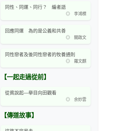
同性、同運、同行？ 編者語
◎ 李鴻標
回應同運 為的是公義和共善
◎ 關啟文
同性戀者及後同性戀者的牧養通則
◎ 羅文麒
【一起走過從前】
從貧說起—舉目向田觀看
◎ 余妙雲
【傳道故事】