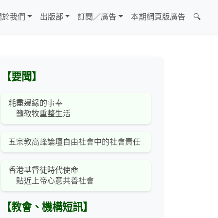
關於我們
出版部
訂閱／廣告
本期網頁版廣告
🔍
【要聞】
耗盡邊緣的事奉
籲教牧重整生活
五宗教高峰論壇自由社會中的社會責任
香港基督徒時代使命
貼近上帝心意共善社會
【教會、機構短訊】