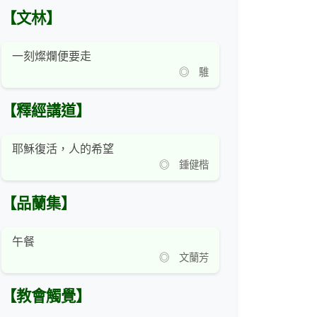
【文林】
一刻燦爛便要走
◎ 騅
【釋經講道】
耶穌復活，人的希望
◎ 鍾健楷
【品蘭集】
午餐
◎ 文蘭芳
【教會觸覺】