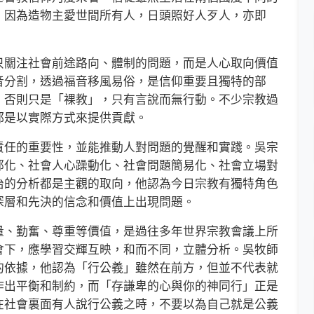
，因為造物主愛世間所有人，日頭照好人歹人，亦即
關注社會前途路向、體制的問題，而是人心取向價值
音分割，透過福音移風易俗，是信仰重要且獨特的部
，否則只是「裸教」，只有言說而無行動。不少宗教過
都是以實際方式來提供貢獻。
任的重要性，並能推動人對問題的覺醒和實踐。吳宗
鄙化、社會人心躁動化、社會問題簡易化、社會立場對
治的分析都是主觀的取向，他認為今日宗教有獨特角色
深層和先決的信念和價值上出現問題。
、勤奮、尊重等價值，是過往多年世界宗教會議上所
會下，應學習交輝互映，和而不同，立體分析。吳牧師
的依據，他認為「行公義」雖然在前方，但並不代表就
作出平衡和制約，而「存謙卑的心與你的神同行」正是
在社會裏面有人說行公義之時，不要以為自己就是公義