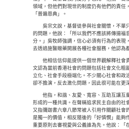
領域，但他們對現世的制度仍有他們的責任
「普遍恩典」。
吳宗文說，基督徒參與社會關懷，不單只
的問題，他說：「所以我們不應該將傳揚福
分。」吳牧師強調，信心必須有行為的表現
去透過施醫贈藥開展各種社會服務，他認為
他相信信仰能提供一個世界觀解釋社會責
文認為當前香港社會的問題包括社會文化粗
立化、社會手段極端化。不少關心社會和政
卻不擔演，反去激化問題，因此很可能在更
他指，和諧、友愛、寬容、互助互讓互量
形成的一種共識。在聲稱追求民主自由的社
又指彌迦書六章八節常被人引用作關顧社會
是獨一的價值，相反隨後的「好憐憫」能夠
重要原則去審視愛與公義誰為先。他說：「