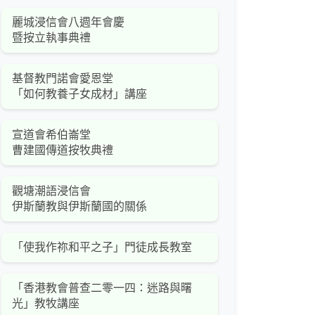
麗城浸信會八週年會慶
暨按立執事典禮
基督教門諾會愛恩堂
「如何教養子女成材」講座
宣道會希伯崙堂
曹建國傳道按牧典禮
觀塘潮語浸信會
伊斯蘭教與伊斯蘭國的關係
「使我作祢和平之子」門徒成長教室
「香港教會普查二零一四：迷路與曙
光」教牧講座