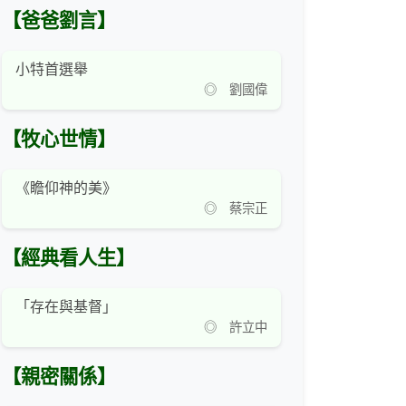
【爸爸劉言】
小特首選舉
◎ 劉國偉
【牧心世情】
《瞻仰神的美》
◎ 蔡宗正
【經典看人生】
「存在與基督」
◎ 許立中
【親密關係】