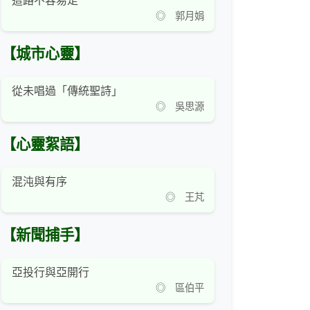
這路不容易走
◎ 郭月娟
【城市心靈】
從未唱過「傳統聖詩」
◎ 吳思源
【心靈絮語】
混沌與有序
◎ 王芃
【新聞捕手】
亞投行與亞開行
◎ 區伯平