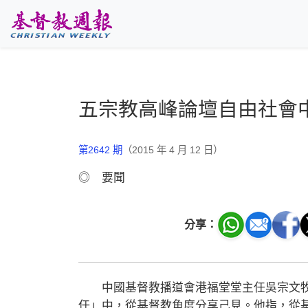
跳至主要內容
五宗教高峰論壇自由社會
第2642 期
（2015 年 4 月 12 日）
◎ 要聞
分享：
中國基督教播道會港福堂堂主任吳宗文牧
任」中，從基督教角度分享己見。他指，從