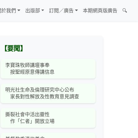
關於我們
出版部
訂閱／廣告
本期網頁版廣告
🔍
【要聞】
李寶珠牧師講壇事奉
按聖經原意傳講信息
明光社生命及倫理研究中心公布
家長對性解放及性教育意見調查
撕裂社會中活出靈性
作「仁者」開放立場