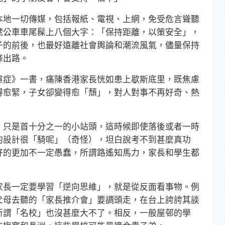
地一切傳媒，包括報紙、電視、上網，免受危言聳聽
號公車車尾髹上八個大字：「保持距離，以策安全」，
子的前後，也最好遠離社會輿論和潮流風氣，儘量保持
條出路。
症》一書，痛陳香港家長恍如患上歇斯底里，既焦慮
得愈緊，子女卻變得愈「頹」，對人對事不再好奇、熱
只是首十分之一的小站頭，這時候即使落後或者一時
的設計很「騎呢」（奇怪），坦白說考不到甚麼真功
好的更加不一定愚蠢，所謂路遙知馬力，家長和學生都
。
長一定要學習「逆向思維」，就是從反面看事物。例
父母去聽的「家長推介會」要調頭走，在台上誇誇其談
所謂「名校」也沒甚麼大不了。相反，一般屋邨的學