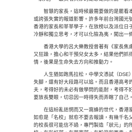
智慧的家長，這時候最需要做的是罷看本
或誇張失實的報道影響。許多年前台灣國光
香港的家長和莘莘學子，在放榜以及派位日
冷靜和獨立思考，才可以化險為夷，闖出一
香港大學的呂大樂教授曾著有《家長焦慮
又狂躁，擔心和干預兒女太多，結果他們抓
情，後果是生命失去方向和推動力。
人生猶如跑馬拉松，中學文憑試（DSE）
失腳，還有好大段路可以追。而且香港高考
夫，考得好的未必有做學問的能耐，考得不
要放長雙眼，切忌因一時得失而弄瞎了自己
在這紛亂迷惘而又一窩蜂的世代，香港家
如愈是「名校」就愈不要去報讀，有幾千名
的校長很可能信不過，專門製造「狀元」的