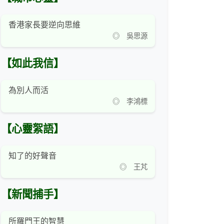
香港家長要逆向思維
◎ 吳思源
【如此我信】
為別人而活
◎ 李鴻標
【心靈絮語】
知了的好聲音
◎ 王芃
【新聞捕手】
所羅門王的智慧