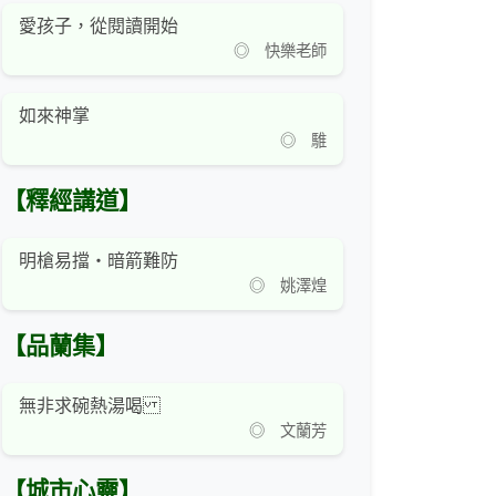
愛孩子，從閱讀開始
◎ 快樂老師
如來神掌
◎ 騅
【釋經講道】
明槍易擋‧暗箭難防
◎ 姚澤煌
【品蘭集】
無非求碗熱湯喝
◎ 文蘭芳
【城市心靈】