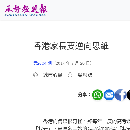
跳至主要內容
香港家長要逆向思維
第2604 期
（2014 年 7 月 20 日）
◎ 城市心靈 ◎ 吳思源
分享：
香港的傳媒很奇怪，將每年一度的高考放
「狀元」，最莫名其妙的是必定問所謂「狀