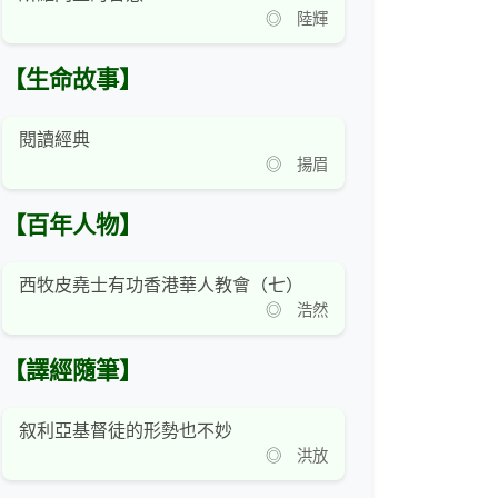
◎ 陸輝
【生命故事】
閱讀經典
◎ 揚眉
【百年人物】
西牧皮堯士有功香港華人教會（七）
◎ 浩然
【譯經隨筆】
叙利亞基督徒的形勢也不妙
◎ 洪放