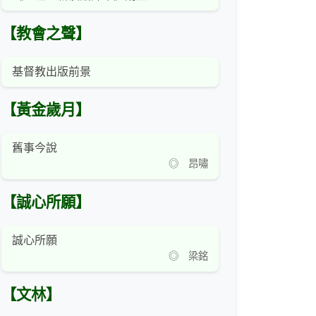
【教會之聲】
基督教出版前景
【黃金歲月】
舊事今說
◎ 昂嘯
【誠心所願】
誠心所願
◎ 梁銘
【文林】