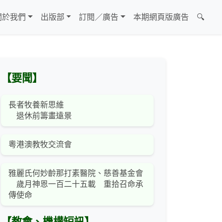
關於我們
出版部
訂閱／廣告
本期網頁版廣告
🔍
【要聞】
長者牧養新思維
退休前籌畫遠景
粵港澳教牧交流會
雅麗氏何妙齡那打素醫院、慈善基金會
歲月神恩一百二十五載 重拾召命承
傳使命