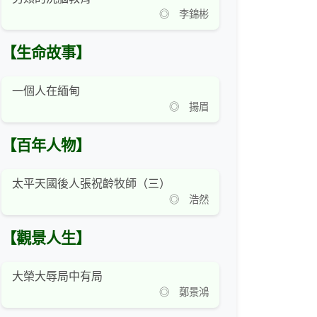
◎ 李錦彬
【生命故事】
一個人在緬甸
◎ 揚眉
【百年人物】
太平天國後人張祝齡牧師（三）
◎ 浩然
【觀景人生】
大榮大辱局中有局
◎ 鄭景鴻