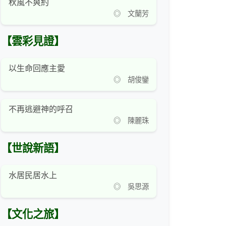
秋風不爽約
◎ 文蘭芳
【雲彩見證】
以生命回應主愛
◎ 胡俊鑾
不再逃避神的呼召
◎ 陳麗珠
【世說新語】
水居民居水上
◎ 吳思源
【文化之旅】