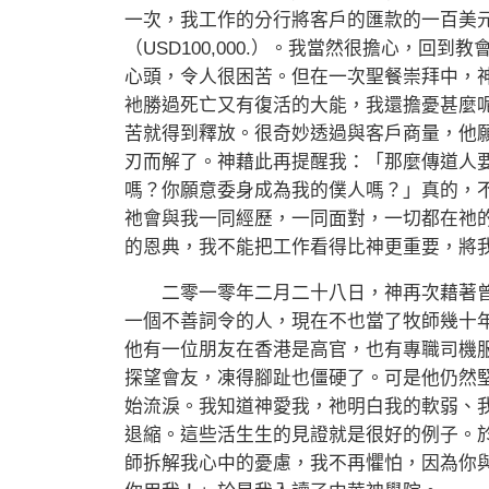
一次，我工作的分行將客戶的匯款的一百美元（
（USD100,000.）。我當然很擔心，回
心頭，令人很困苦。但在一次聖餐崇拜中，
衪勝過死亡又有復活的大能，我還擔憂甚麼
苦就得到釋放。很奇妙透過與客戶商量，他
刃而解了。神藉此再提醒我：「那麼傳道人
嗎？你願意委身成為我的僕人嗎？」真的，
祂會與我一同經歷，一同面對，一切都在祂
的恩典，我不能把工作看得比神更重要，將
二零一零年二月二十八日，神再次藉著曾
一個不善詞令的人，現在不也當了牧師幾十
他有一位朋友在香港是高官，也有專職司機
探望會友，凍得腳趾也僵硬了。可是他仍然
始流淚。我知道神愛我，祂明白我的軟弱、
退縮。這些活生生的見證就是很好的例子。
師拆解我心中的憂慮，我不再懼怕，因為你