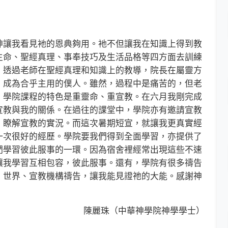
讓我看見衪的恩典夠用。衪不但讓我在知識上得到教
生命、聖經真理、事奉技巧及生活品格等四方面去訓練
。透過老師在聖經真理和知識上的教導，院長在屬靈方
，成為合乎主用的僕人。雖然，過程中是痛苦的，但老
。學院課程的特色是重靈命、重宣教。在六月我剛完成
宣教與我的關係。在過往的課堂中，學院亦有邀請宣教
，瞭解宣教的實況。而這次暑期短宣，就讓我更真實經
一次很好的經歷。學院要我們得到全面學習，亦提供了
們學習彼此服事的一環。因為宿舍裡經常出現這些不速
讓我學習互相包容，彼此服事。還有，學院有很多禱告
、世界、宣教機構禱告，讓我能見證祂的大能。感謝神
。
陳麗珠（中華神學院神學學士）