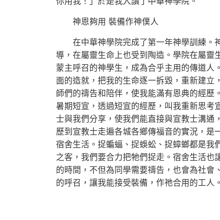
你用我！」於是我入讀了中華神學院。
神恩夠用 裝備作神僕人
在中華神學院完成了第一年神學訓練。神
導，在屬靈生命上也受到陶造。學院在屬靈
蒙主呼召的神學生，成為合乎主用的傳道人
面的造就，把我的生命逐一拆毀，重新建立
師們的禱告和陪伴，使我能滿有恩典的經歷
暑期短宣，透過短宣的經歷，叫我重新思考
士與我們分享，使我們能直接與宣教士溝通
歷到宣教士走遍各城各鄉傳福音的實況，是
宿舍生活。捉蝙蝠、捉蜈蚣、捉蟑螂都是我
之客，我們要合力把牠們捉走。宿舍生活也
的時間，不但為同學需要禱告，也會為社會
的呼召，讓我能接受裝備，作祂合用的工人