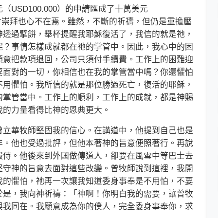
USD100.000）的申請匯成了十萬美元
到教會崇拜也心不在焉。雖然，不斷的祈禱，但仍是重擔壓
神透過擘餅，舉杯提醒我耶穌復活了，我信的就是祂，
呢？事情怎樣成就都在祂的掌管中。因此，我心中的困
願意把款項退回，公司只須付手續費。工作上的困難迎
要面對的一切，你相信也在我的掌管當中嗎？你還懼怕
不用懼怕。我所信的就是那位勝過死亡，復活的耶穌，
的掌管當中。工作上的順利，工作上的成就，都是神賜
我的力量看得比神的恩典更大。
立華牧師堅固我的信心。在講道中，他提到自己也是
年。他也受過批評，但他本著神的旨意便照著行。再說
服侍。他後來到外國做傳道人，卻要在風雪中等巴士去
堅守神的旨意去面對這些改變。曾牧師說到這裡，我開
我的懼怕，祂再一次讓我知道委身事奉是不用怕，不要
於是，我向神祈禱：「神啊！你明白我的需要，讓曾牧
與我同在。我願意成為你的僕人，完全委身事奉你，求