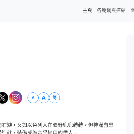
主頁
各期網頁連結
A
簡
A
右避，又如以色列人在曠野兜兜轉轉。但神滿有恩
受造就，裝備成為合乎衪用的僕人。