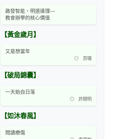
啟發智能，明道達理—
教會辦學的核心價值
【黃金歲月】
又是想當年
◎ 昂嘯
【破局錦囊】
一天始自日落
◎ 許開明
【如沐春風】
閱讀療傷