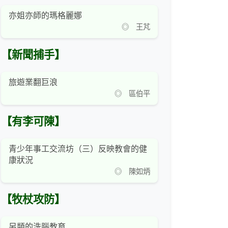
亦姐亦師的瑪格麗娜
◎ 王芃
【新聞捕手】
旅遊業翻巨浪
◎ 區伯平
【有李可陳】
青少年事工交流坊（三）反映教會的健
康狀況
◎ 陳如炳
【牧杖攻防】
另類的洗腦教育