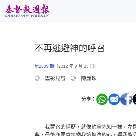
跳至主要內容
不再逃避神的呼召
第2509 期
（2012 年 9 月 23 日）
◎ 雲彩見證 ◎ 陳麗珠
分享：
我蒙召的經歷，就像約拿先知一樣，左閃
典，最後亦願意接納我這悔改的心，讓我能