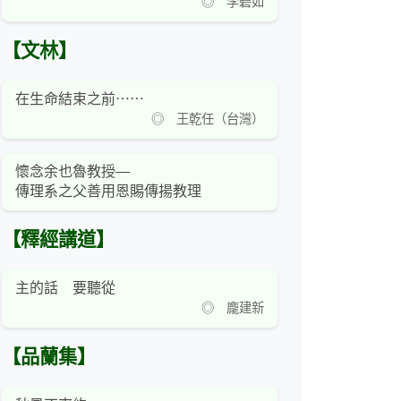
◎ 李碧如
【文林】
在生命結束之前⋯⋯
◎ 王乾任（台灣）
懷念余也魯教授—
傳理系之父善用恩賜傳揚教理
【釋經講道】
主的話 要聽從
◎ 龐建新
【品蘭集】