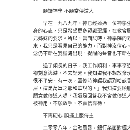
願讀神學 不願當傳道人
早在一九八九年，神已經透過一位神學生
身的心志，只是希望更多認識聖經，在教會
兄姊妹的要求。所以，當面試時，神學院的
來，我只是看見自己的能力，而對神沒信心
念仍不斷在我腦海出現，提醒的聲音也不斷
過了頗長的日子，我工作順利，事事亨通
卻刻意逃避，不去記起。我知道我不想放棄
很不平安。有一次，靈修時神讓我讀到哈該
屋，這是萬軍之耶和華說的。」我知道要順
願意做傳道人嗎？我還是回答我不會做傳道
被神用，不願放手，不願信靠祂。
不再硬心 願擺上服侍主
二零零八年，金融風暴，銀行業面對極大