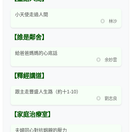
小天使走過人間
◎ 林沙
【誰是鄰舍】
給爸爸媽媽的心底話
◎ 余妙雲
【釋經講道】
跟主走豐盛人生路（約十1-10）
◎ 劉志良
【家庭治療室】
夫婦同心對抗姻親的壓力