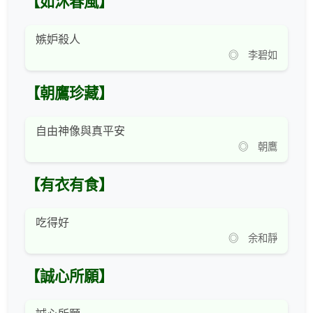
【如沐春風】
嫉妒殺人
◎ 李碧如
【朝鷹珍藏】
自由神像與真平安
◎ 朝鷹
【有衣有食】
吃得好
◎ 余和靜
【誠心所願】