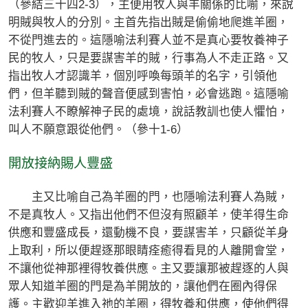
（參結三十四2-3），主便用牧人與羊關係的比喻，來說
明賊與牧人的分別。主首先指出賊是偷偷地爬進羊圈，
不從門進去的。這隱喻法利賽人並不是真心要牧養神子
民的牧人，只是要謀害羊的賊，行事為人不走正路。又
指出牧人才認識羊，個別呼喚每頭羊的名字，引領他
們，但羊聽到賊的聲音便感到害怕，必會逃跑。這隱喻
法利賽人不瞭解神子民的處境，說話教訓也使人懼怕，
叫人不願意跟從他們。（參十1-6）
開放接納賜人豐盛
主又比喻自己為羊圈的門，也隱喻法利賽人為賊，
不是真牧人。又指出他們不但沒有照顧羊，使羊得生命
供應和豐盛成長，還動機不良，要謀害羊，只顧從羊身
上取利，所以便趕逐那眼睛痊癒得看見的人離開會堂，
不讓他從神那裡得牧養供應。主又要讓那被趕逐的人與
眾人知道羊圈的門是為羊開放的，讓他們在圈內得保
護。主歡迎羊進入祂的羊圈，得牧養和供應，使他們得