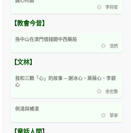
誠心所願
◎ 李仰安
【教會今昔】
孫中山在澳門借錢開中西藥局
◎ 浩然
【文林】
我和三顆「心」的故事 ─ 謝冰心、葉薇心、李碧
心
◎ 余也魯
例湯與補湯
◎ 草寧
【童話人間】