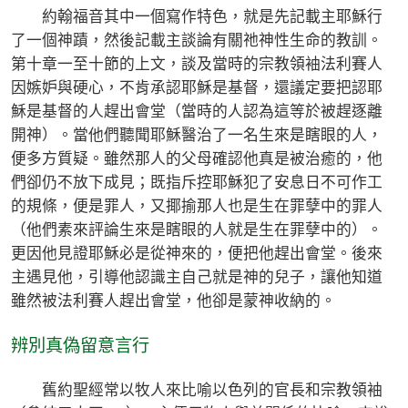
約翰福音其中一個寫作特色，就是先記載主耶穌行
了一個神蹟，然後記載主談論有關祂神性生命的教訓。
第十章一至十節的上文，談及當時的宗教領袖法利賽人
因嫉妒與硬心，不肯承認耶穌是基督，還議定要把認耶
穌是基督的人趕出會堂（當時的人認為這等於被趕逐離
開神）。當他們聽聞耶穌醫治了一名生來是瞎眼的人，
便多方質疑。雖然那人的父母確認他真是被治癒的，他
們卻仍不放下成見；既指斥控耶穌犯了安息日不可作工
的規條，便是罪人，又揶揄那人也是生在罪孽中的罪人
（他們素來評論生來是瞎眼的人就是生在罪孽中的）。
更因他見證耶穌必是從神來的，便把他趕出會堂。後來
主遇見他，引導他認識主自己就是神的兒子，讓他知道
雖然被法利賽人趕出會堂，他卻是蒙神收納的。
辨別真偽留意言行
舊約聖經常以牧人來比喻以色列的官長和宗教領袖