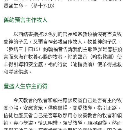
豐盛生命。（參十7-10）
舊約預言主作牧人
以西結書指控以色列的官長和宗教領袖沒有盡責牧
養神的子民，又預言神必親自作牧人，牧養神的子民。
（參結三十四15）約翰福音告訴我們主耶穌就是應驗預
言而來滿有牧養心腸的牧者，祂的聲音（喻指教訓）使
羊得引導和安全感，祂的行動（喻指救贖）使羊得拯救
和豐盛供應。
豐盛人生靠主而得
今天教會的牧者和領袖應該反省自己是否有主的牧
養心腸，安慰會眾，供應靈糧，關愛教導，指引正路。
信徒也應反省自己是否尊敬那用心牧養教會的牧者和領
袖，專心學道，慎思明辨，領受教導，順服跟從。然而