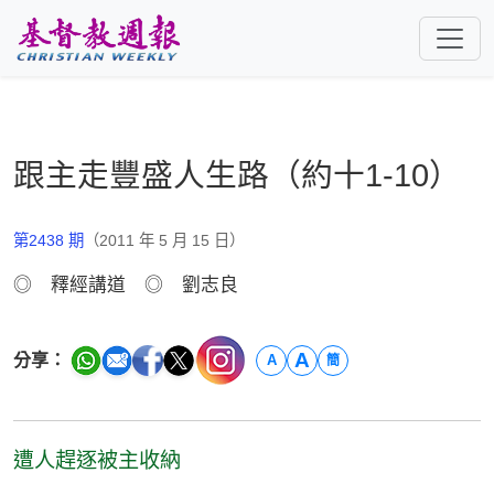
跳至主要內容
跟主走豐盛人生路（約十1-10）
第2438 期
（2011 年 5 月 15 日）
◎ 釋經講道 ◎ 劉志良
A
分享：
A
簡
遭人趕逐被主收納