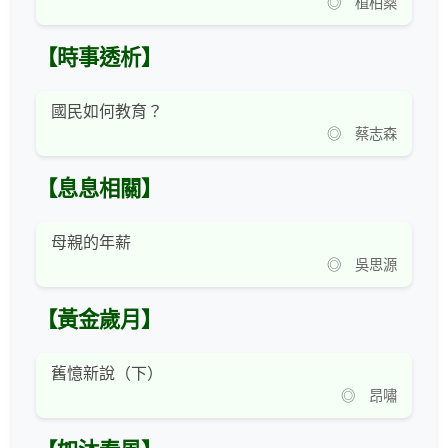
◎ 植柏燊
【時事透析】
國民如何教育？
◎ 蔡志森
【息息相關】
母親的年薪
◎ 吳思源
【黃金歲月】
舊憶新說（下）
◎ 昂嘯