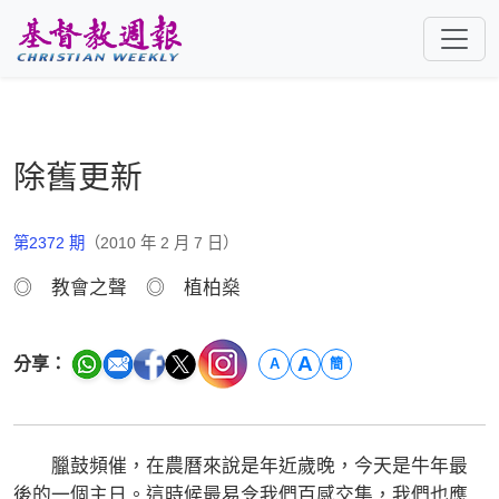
跳至主要內容
除舊更新
第2372 期
（2010 年 2 月 7 日）
◎ 教會之聲 ◎ 植柏燊
A
分享：
A
簡
臘鼓頻催，在農曆來說是年近歲晚，今天是牛年最
後的一個主日。這時候最易令我們百感交集，我們也應