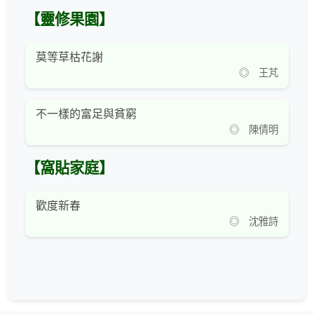
【靈修果園】
莫等草枯花謝
◎ 王芃
不一樣的富足與貧窮
◎ 陳倩明
【窩貼家庭】
歡度新春
◎ 沈雅詩