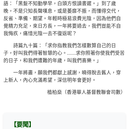
語：「黑髮不知勤學早，白頭方恨讀書遲。」到了歲
晚，不是只知長聲嘆息，或是萎靡不振，而懂得交代，
反省、準備、期望。年輕時極易浪費光陰，因為他們自
覺精力充足，來日方長，一年將要過去，我們豈能不自
我悔疚，痛惜光陰一去不復返呢？
詩篇九十篇：「求你指教我們怎樣數算自己的日
子，好叫我們得著智慧的心。......求你照著你使我們受苦
的日子，和我們遭難的年歲，叫我們喜樂。」
一年將盡，願我們都獻上感謝，曉得脫去舊人，穿
上新人，內心充滿希望，深信明年會更好。
植柏燊（香港華人基督教聯會司數）
【要聞】