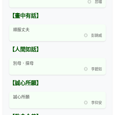
◎ 昂嘯
【畫中有話】
順服丈夫
◎ 彭錦威
【人間如話】
別母．探母
◎ 李碧如
【誠心所願】
誠心所願
◎ 李仰安