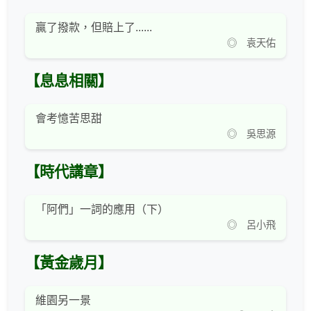
贏了撥款，但賠上了......
◎ 袁天佑
【息息相關】
會考憶苦思甜
◎ 吳思源
【時代講章】
「阿們」一詞的應用（下）
◎ 呂小飛
【黃金歲月】
維園另一景