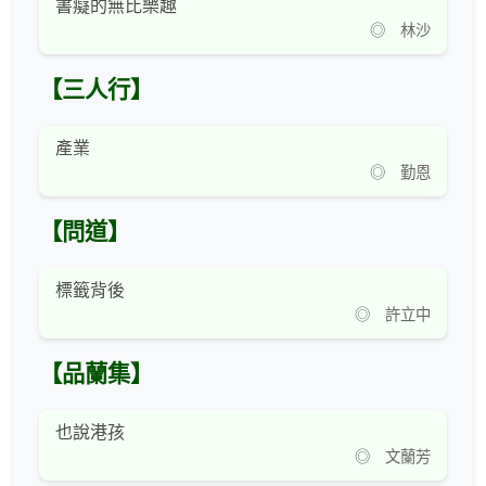
書癡的無比樂趣
◎ 林沙
【三人行】
產業
◎ 勤恩
【問道】
標籤背後
◎ 許立中
【品蘭集】
也說港孩
◎ 文蘭芳