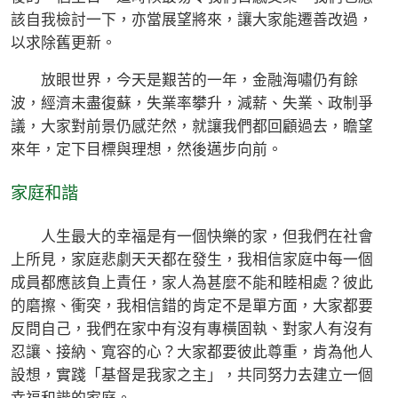
該自我檢討一下，亦當展望將來，讓大家能遷善改過，
以求除舊更新。
放眼世界，今天是艱苦的一年，金融海嘯仍有餘
波，經濟未盡復蘇，失業率攀升，減薪、失業、政制爭
議，大家對前景仍感茫然，就讓我們都回顧過去，瞻望
來年，定下目標與理想，然後邁步向前。
家庭和諧
人生最大的幸福是有一個快樂的家，但我們在社會
上所見，家庭悲劇天天都在發生，我相信家庭中每一個
成員都應該負上責任，家人為甚麼不能和睦相處？彼此
的磨擦、衝突，我相信錯的肯定不是單方面，大家都要
反問自己，我們在家中有沒有專橫固執、對家人有沒有
忍讓、接納、寬容的心？大家都要彼此尊重，肯為他人
設想，實踐「基督是我家之主」，共同努力去建立一個