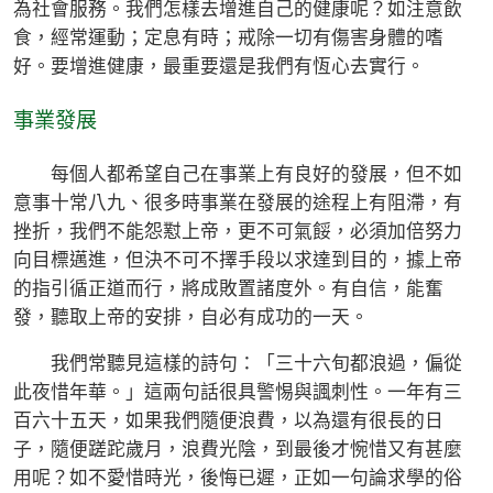
為社會服務。我們怎樣去增進自己的健康呢？如注意飲
食，經常運動；定息有時；戒除一切有傷害身體的嗜
好。要增進健康，最重要還是我們有恆心去實行。
事業發展
每個人都希望自己在事業上有良好的發展，但不如
意事十常八九、很多時事業在發展的途程上有阻滯，有
挫折，我們不能怨懟上帝，更不可氣餒，必須加倍努力
向目標邁進，但決不可不擇手段以求達到目的，據上帝
的指引循正道而行，將成敗置諸度外。有自信，能奮
發，聽取上帝的安排，自必有成功的一天。
我們常聽見這樣的詩句：「三十六旬都浪過，偏從
此夜惜年華。」這兩句話很具警惕與諷刺性。一年有三
百六十五天，如果我們隨便浪費，以為還有很長的日
子，隨便蹉跎歲月，浪費光陰，到最後才惋惜又有甚麼
用呢？如不愛惜時光，後悔已遲，正如一句論求學的俗