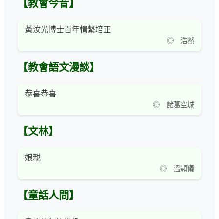
【教會今昔】
黃汝光博士百年情繫培正
◎ 浩然
【教會語文漫談】
恭喜恭喜
◎ 諸葛空城
【文林】
娘親
◎ 溫穎儀
【童話人間】