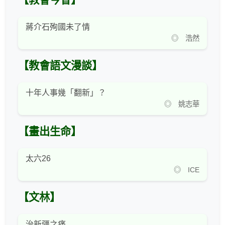
【教會今昔】
蔣介石殉國未了情
◎ 浩然
【教會語文漫談】
十年人事幾「翻新」？
◎ 姚志華
【畫出生命】
太六26
◎ ICE
【文林】
治新疆之痛