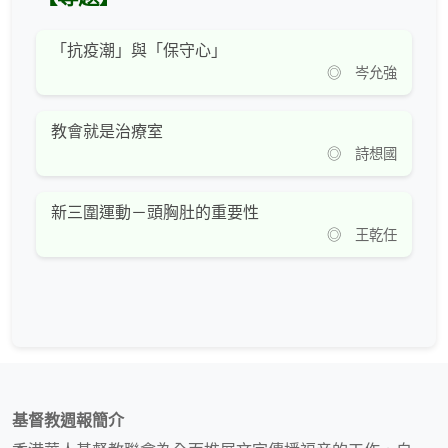
「抗疫潮」與「保守心」
◎ 岑允強
教會就是治療室
◎ 詩想國
新三圍運動－頭胸肚的重要性
◎ 王乾任
基督教週報簡介