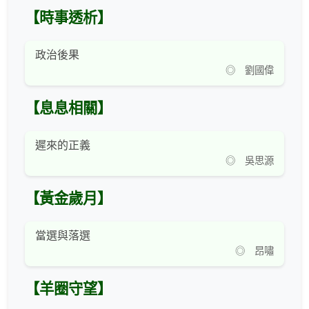
【時事透析】
政治後果
◎ 劉國偉
【息息相關】
遲來的正義
◎ 吳思源
【黃金歲月】
當選與落選
◎ 昂嘯
【羊圈守望】