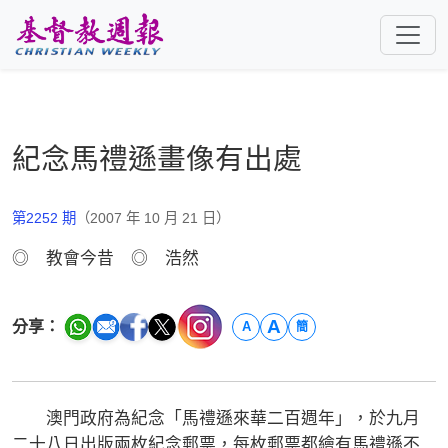
跳至主要內容
紀念馬禮遜畫像有出處
第2252 期
（2007 年 10 月 21 日）
◎ 教會今昔 ◎ 浩然
A
分享：
A
簡
澳門政府為紀念「馬禮遜來華二百週年」，於九月
二十八日出版兩枚紀念郵票，每枚郵票都繪有馬禮遜不