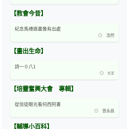
【教會今昔】
紀念馬禮遜畫像有出處
◎ 浩然
【畫出生命】
詩一０八1
◎ ICE
【培靈奮興大會 專輯】
從信徒眼光看何西阿書
◎ 曾永昌
【輔導小百科】