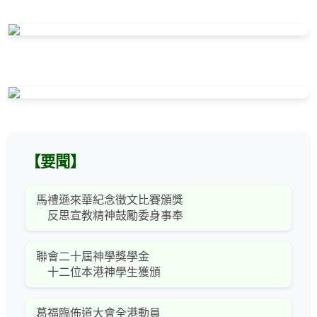
【要聞】
馬禮遜來華紀念徵文比賽頒獎
反思宣教精神鼓勵委身事奉
聯會二十屆神學獎學金
十二位本港神學生獲頒
葛福臨佈道大會全港動員