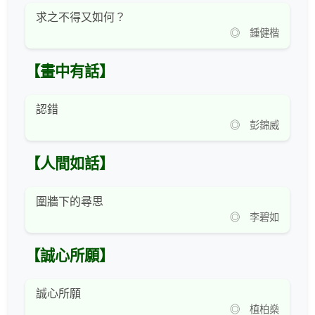
求之不得又如何？
◎ 鍾健楷
【畫中有話】
認錯
◎ 彭錦威
【人間如話】
圍牆下的尋思
◎ 李碧如
【誠心所願】
誠心所願
◎ 植柏燊