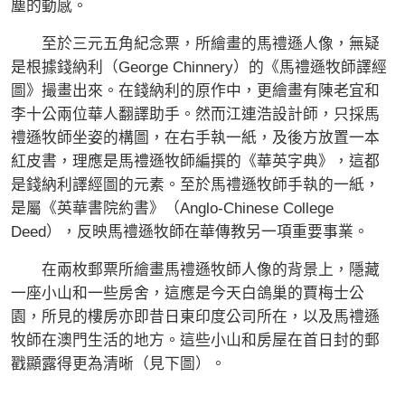
塵的動感。
至於三元五角紀念票，所繪畫的馬禮遜人像，無疑
是根據錢納利（George Chinnery）的《馬禮遜牧師譯經
圖》撮畫出來。在錢納利的原作中，更繪畫有陳老宜和
李十公兩位華人翻譯助手。然而江連浩設計師，只採馬
禮遜牧師坐姿的構圖，在右手執一紙，及後方放置一本
紅皮書，理應是馬禮遜牧師編撰的《華英字典》，這都
是錢納利譯經圖的元素。至於馬禮遜牧師手執的一紙，
是屬《英華書院約書》（Anglo-Chinese College
Deed），反映馬禮遜牧師在華傳教另一項重要事業。
在兩枚郵票所繪畫馬禮遜牧師人像的背景上，隱藏
一座小山和一些房舍，這應是今天白鴿巢的賈梅士公
園，所見的樓房亦即昔日東印度公司所在，以及馬禮遜
牧師在澳門生活的地方。這些小山和房屋在首日封的郵
戳顯露得更為清晰（見下圖）。