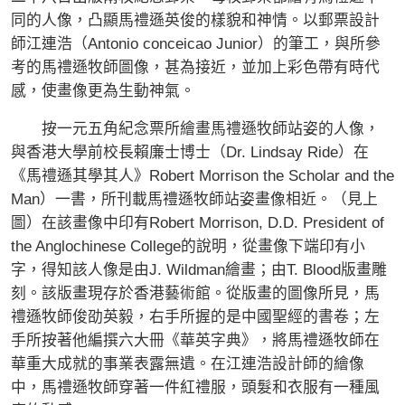
同的人像，凸顯馬禮遜英俊的樣貌和神情。以郵票設計
師江連浩（Antonio conceicao Junior）的筆工，與所參
考的馬禮遜牧師圖像，甚為接近，並加上彩色帶有時代
感，使畫像更為生動神氣。
按一元五角紀念票所繪畫馬禮遜牧師站姿的人像，
與香港大學前校長賴廉士博士（Dr. Lindsay Ride）在
《馬禮遜其學其人》Robert Morrison the Scholar and the
Man）一書，所刊載馬禮遜牧師站姿畫像相近。（見上
圖）在該畫像中印有Robert Morrison, D.D. President of
the Anglochinese College的說明，從畫像下端印有小
字，得知該人像是由J. Wildman繪畫；由T. Blood版畫雕
刻。該版畫現存於香港藝術館。從版畫的圖像所見，馬
禮遜牧師俊劭英毅，右手所握的是中國聖經的書卷；左
手所按著他編撰六大冊《華英字典》，將馬禮遜牧師在
華重大成就的事業表露無遺。在江連浩設計師的繪像
中，馬禮遜牧師穿著一件紅禮服，頭髮和衣服有一種風