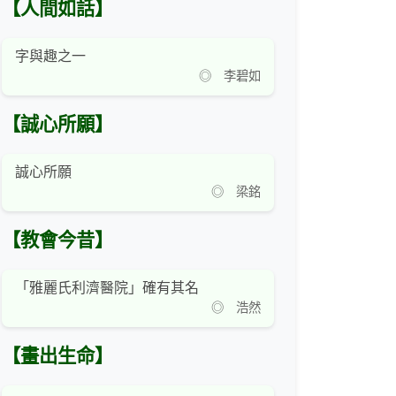
【人間如話】
字與趣之一
◎ 李碧如
【誠心所願】
誠心所願
◎ 梁銘
【教會今昔】
「雅麗氏利濟醫院」確有其名
◎ 浩然
【畫出生命】