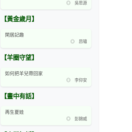
◎ 吳思源
【黃金歲月】
閑居記趣
◎ 昂嘯
【羊圈守望】
如何把羊兒帶回家
◎ 李仰安
【畫中有話】
再生夏娃
◎ 彭錦威