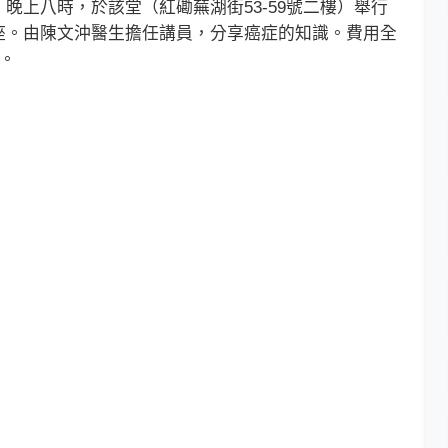
上八時，於該堂（紅磡蕪湖街53-59號二樓）舉行
座。由陳文沖醫生擔任講員，分享癌症的知識。費用全
3。