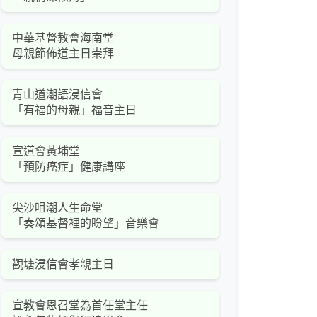
中華基督教會海南堂
母親節佈道主日崇拜
青山道潮語浸信會
「有福的母親」福音主日
宣道會黃埔堂
「預防癌症」健康講座
尖沙咀潮人生命堂
「奏頌基督裡的盼望」音樂會
觀塘浸信會孝親主日
宣教會恩召堂為首任堂主任