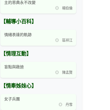
主的恩典永不改變
◎ 楊伯倫
【輔導小百科】
情緒表達的軌跡
◎ 區祥江
【情理互動】
盲點與啟迪
◎ 陳孟賢
【情牽姊妹心】
女子兵團
◎ 丹雪