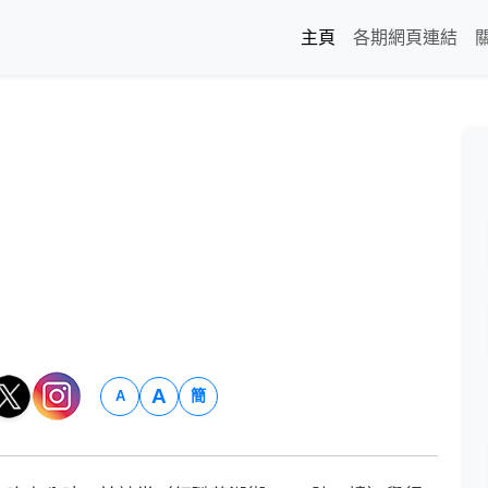
主頁
各期網頁連結
A
簡
A