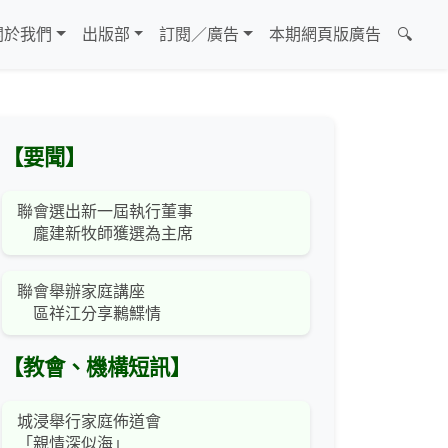
關於我們
出版部
訂閱／廣告
本期網頁版廣告
🔍
【要聞】
聯會選出新一屆執行董事
龐建新牧師獲選為主席
聯會舉辦家庭講座
區祥江分享鶼鰈情
【教會、機構短訊】
城浸舉行家庭佈道會
「親情深似海」