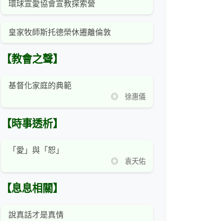
環球宣愛協會宣教探索營
皇家牧師斯托德榮休遷離倫敦
【教會之聲】
基督化家庭的典範
◎ 徐惠儀
【時事透析】
「愛」與「恕」
◎ 袁天佑
【息息相關】
說真話才是真情