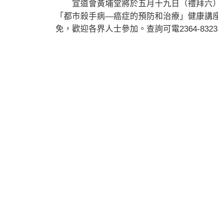
宣道會黃埔堂將於五月十九日（禮拜六）晚
「都市殺手病—癌症的預防和治療」健康講
免，歡迎各界人士參加。查詢可電2364-832