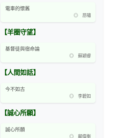
電車的懷舊
◎ 昂嘯
【羊圈守望】
基督徒與宿命論
◎ 蘇穎睿
【人間如話】
今不如古
◎ 李碧如
【誠心所願】
誠心所願
◎ 鄺偉衡