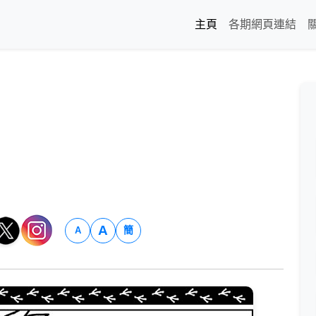
主頁
各期網頁連結
A
簡
A