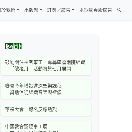
關於我們
出版部
訂閱／廣告
本期網頁版廣告
🔍
【要聞】
鼓勵關注長者事工 籌募廣蔭兩院經費
「敬老月」活動將於七月展開
聯會今年增設進深聖樂課程
幫助信徒認識音樂與禮儀
華福大會 報名反應熱烈
中國教會聖經事工展