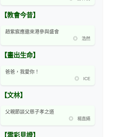
【教會今昔】
趙紫宸應邀來港參與盛會
◎ 浩然
【畫出生命】
爸爸，我愛你！
◎ ICE
【文林】
父親節談父慈子孝之道
◎ 楊直繩
【雲彩見證】