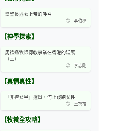
當警長遇著上帝的呼召
◎ 李伯樑
【神學探索】
馬禮遜牧師傳教事業在香港的延展
（三）
◎ 李志剛
【真情真性】
「非禮女星」選舉，何止踐踏女性
◎ 王礽福
【牧養全攻略】