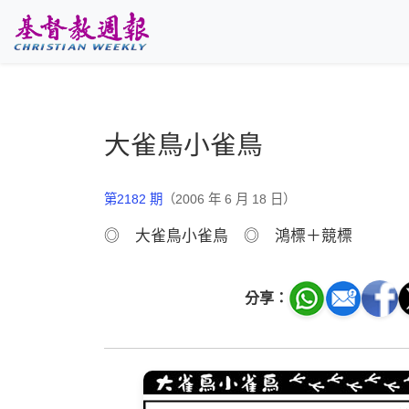
跳至主要內容
大雀鳥小雀鳥
第2182 期
（2006 年 6 月 18 日）
◎ 大雀鳥小雀鳥 ◎ 鴻標＋競標
分享：