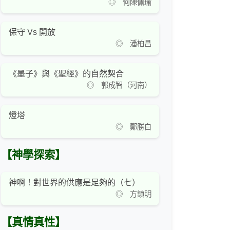
◎ 何陳佩瑜
保守 Vs 開放
◎ 潘柏昌
《墨子》與《聖經》的自然契合
◎ 郭成智（河南）
燈塔
◎ 鄭勝白
【神學探索】
神啊！對世界的供應是足夠的（七）
◎ 方鎮明
【真情真性】