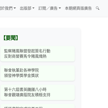
關於我們
出版部
訂閱／廣告
本期網頁版廣告
🔍
【要聞】
監察賭風聯盟發起簽名行動
反對商營賽馬令賭風熾熱
聯會執董赴各神學院
頒發神學獎學金獎狀
第十六屆耆英饑饉八小時
聯會觀塘廣蔭院友積極支持