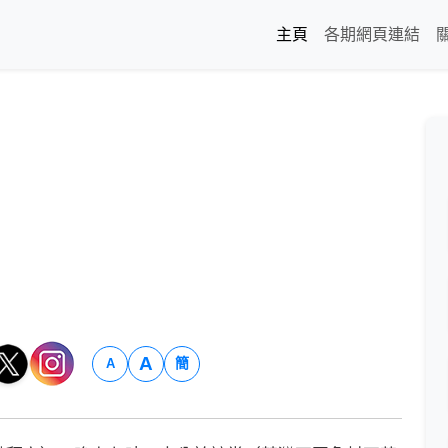
主頁
各期網頁連結
A
簡
A