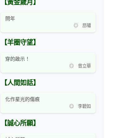
【黃金歲月】
問年
◎ 昂嘯
【羊圈守望】
穿的啟示！
◎ 曾立華
【人間如話】
化作星光的傷痕
◎ 李碧如
【誠心所願】