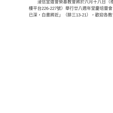
浸信宣道會榮基教會將於六月十八日（禮
樓平台226-227號）舉行廿八週年堂慶培
已深，白晝將近」（腓三13-21），歡迎各教會