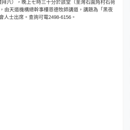
拜六），晚上七時三十分於該堂（荃灣石圍角村石荷
靈會，由天道機構總幹事樓恩德牧師講道，講題為「黑夜
人士出席。查詢可電2498-6156。