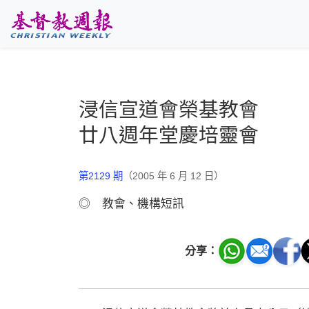
跳至主要內容
浸信宣道會榮基教會
廿八週年堂慶培靈會
第2129 期
（2005 年 6 月 12 日）
◎ 教會、機構短訊
分享：