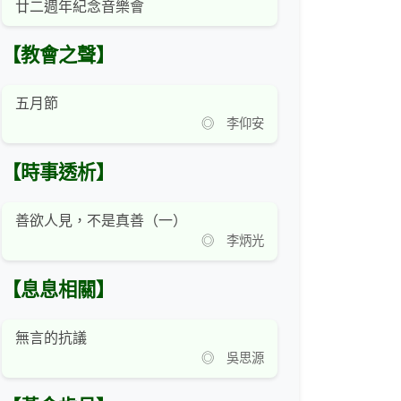
廿二週年紀念音樂會
【教會之聲】
五月節
◎ 李仰安
【時事透析】
善欲人見，不是真善（一）
◎ 李炳光
【息息相關】
無言的抗議
◎ 吳思源