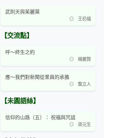
武則天與茱麗葉
◎ 王礽福
【交流點】
呼～終生之約
◎ 楊麗賢
應～我們對新聞從業員的承擔
◎ 龔立人
【未圓語絲】
信仰的山路（五）： 祝福與咒詛
◎ 梁元生