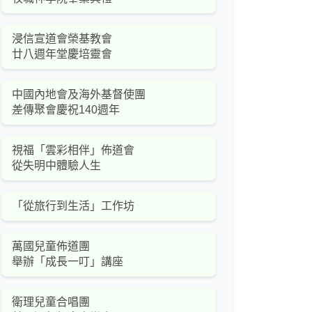
浸信宣道會榮基教會
廿八週年堂慶培靈會
中國內地會及海外基督使團
差傳聚會慶祝140週年
視福「雲彩相伴」佈道會
從失明中體驗人生
「從旅行到生活」工作坊
萬國兒童佈道團
舉辦「成長一叮」講座
衛理兒童合唱團