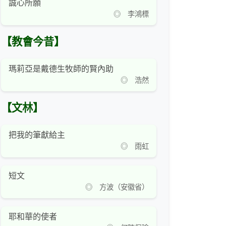
誠心所願
◎ 李鴻標
【教會今昔】
瑪莉亞是戴德生牧師的賢內助
◎ 浩然
【文林】
把我的筆獻給主
◎ 雨虹
短文
◎ 方波（安徽省）
耶和華的使者