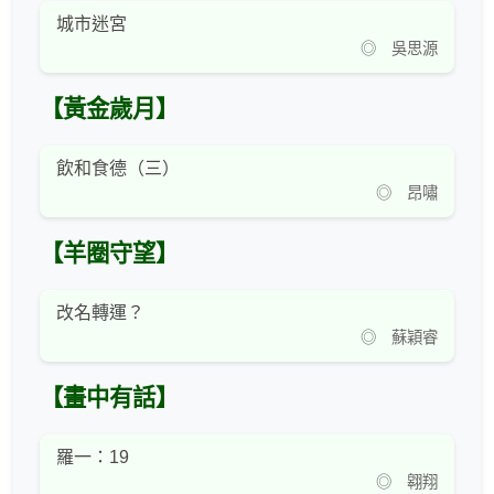
城市迷宮
◎ 吳思源
【黃金歲月】
飲和食德（三）
◎ 昂嘯
【羊圈守望】
改名轉運？
◎ 蘇穎睿
【畫中有話】
羅一：19
◎ 翱翔