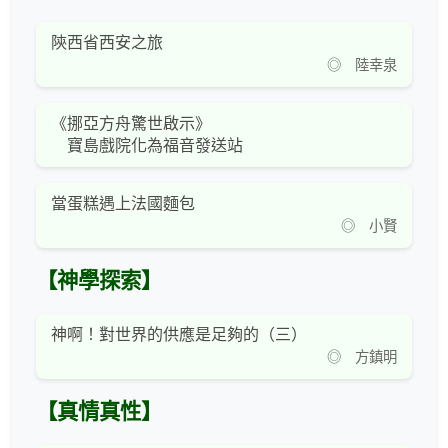
陝西省西安之旅
◎ 陸幸泉
《挪亞方舟驚世啟示》
寶島戲院化為福音發送站
當蛋糕遇上法國麵包
◎ 小賢
【神學探索】
神啊！對世界的供應是足夠的（三）
◎ 方鎮明
【真情真性】