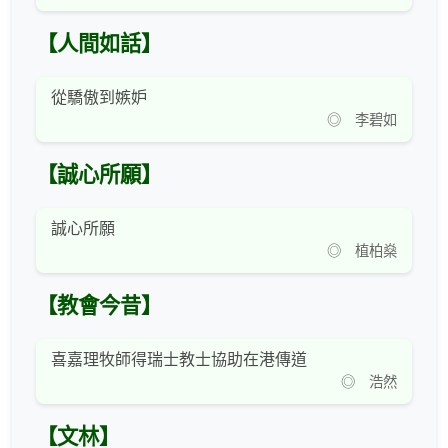
【人間如話】
從驕傲到嫉妒
◎ 李碧如
【誠心所願】
誠心所願
◎ 植柏燊
【教會今昔】
喜嘉理牧師得瑞士教士協助在港傳道
◎ 浩然
【文林】