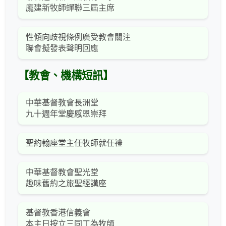
龐建新牧師蟬聯三屆主席
性傾向歧視條例廣受教會關注
聯會擬發表聲明回應
【教會、機構短訊】
中華基督教會長洲堂
九十週年堂慶感恩崇拜
聖約翰座堂主任牧師就任禮
中華基督教會聖光堂
趣味舊約之旅聖經講座
基督教香港信義會
本主日按立三同工為牧師