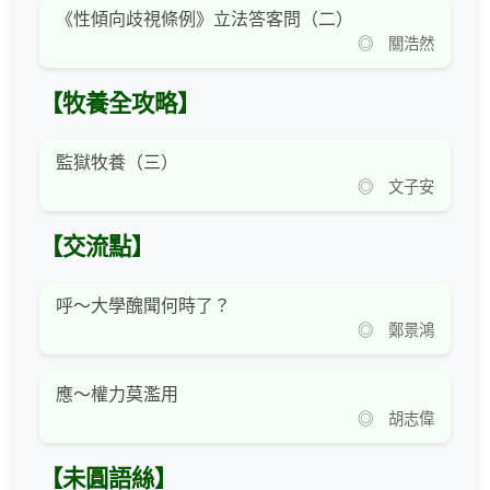
《性傾向歧視條例》立法答客問（二）
◎ 關浩然
【牧養全攻略】
監獄牧養（三）
◎ 文子安
【交流點】
呼～大學醜聞何時了？
◎ 鄭景鴻
應～權力莫濫用
◎ 胡志偉
【未圓語絲】