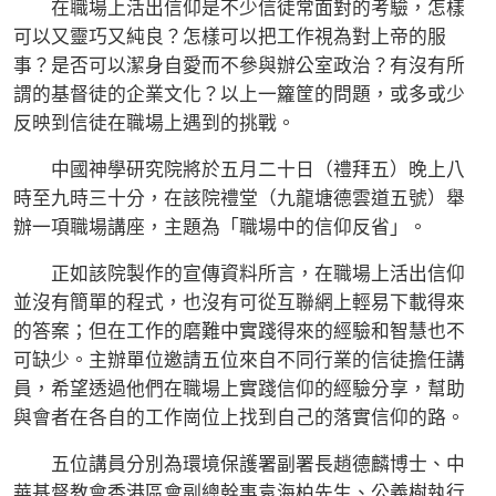
在職場上活出信仰是不少信徒常面對的考驗，怎樣
可以又靈巧又純良？怎樣可以把工作視為對上帝的服
事？是否可以潔身自愛而不參與辦公室政治？有沒有所
謂的基督徒的企業文化？以上一籮筐的問題，或多或少
反映到信徒在職場上遇到的挑戰。
中國神學研究院將於五月二十日（禮拜五）晚上八
時至九時三十分，在該院禮堂（九龍塘德雲道五號）舉
辦一項職場講座，主題為「職場中的信仰反省」。
正如該院製作的宣傳資料所言，在職場上活出信仰
並沒有簡單的程式，也沒有可從互聯網上輕易下載得來
的答案；但在工作的磨難中實踐得來的經驗和智慧也不
可缺少。主辦單位邀請五位來自不同行業的信徒擔任講
員，希望透過他們在職場上實踐信仰的經驗分享，幫助
與會者在各自的工作崗位上找到自己的落實信仰的路。
五位講員分別為環境保護署副署長趙德麟博士、中
華基督教會香港區會副總幹事袁海柏先生、公義樹執行