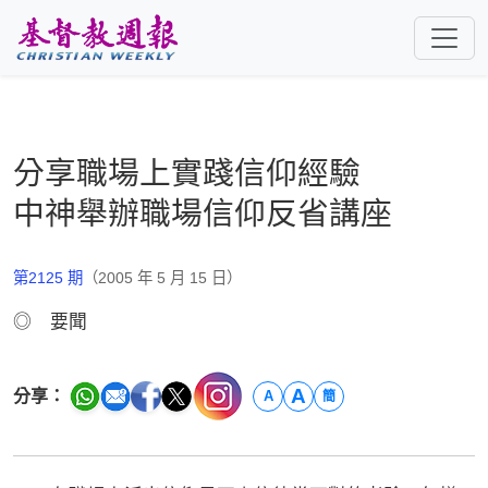
跳至主要內容
分享職場上實踐信仰經驗
中神舉辦職場信仰反省講座
第2125 期
（2005 年 5 月 15 日）
◎ 要聞
A
分享：
A
簡