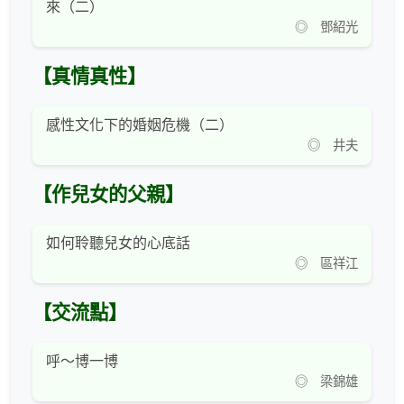
來（二）
◎ 鄧紹光
【真情真性】
感性文化下的婚姻危機（二）
◎ 井夫
【作兒女的父親】
如何聆聽兒女的心底話
◎ 區祥江
【交流點】
呼～博一博
◎ 梁錦雄