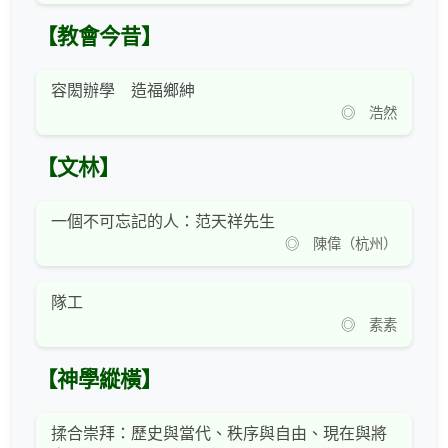
【教會今昔】
容閎辦學 造福鄉紳
◎ 浩然
【文林】
一個不可忘記的人：范天祥先生
◎ 陳偉（杭州）
隊工
◎ 素素
【神學縱橫】
揉合崇拜：歷史與當代、秩序與自由、現在與將