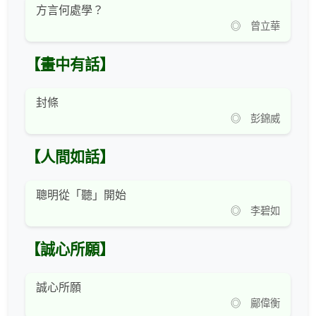
方言何處學？
◎ 曾立華
【畫中有話】
封條
◎ 彭錦威
【人間如話】
聰明從「聽」開始
◎ 李碧如
【誠心所願】
誠心所願
◎ 鄺偉衡