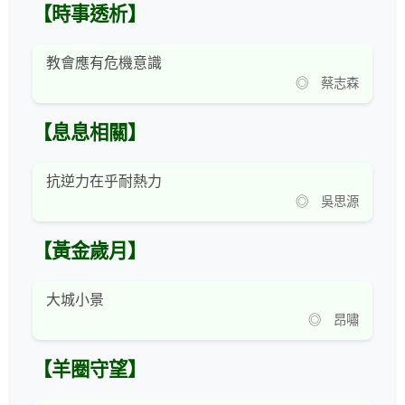
【時事透析】
教會應有危機意識
◎ 蔡志森
【息息相關】
抗逆力在乎耐熱力
◎ 吳思源
【黃金歲月】
大城小景
◎ 昂嘯
【羊圈守望】