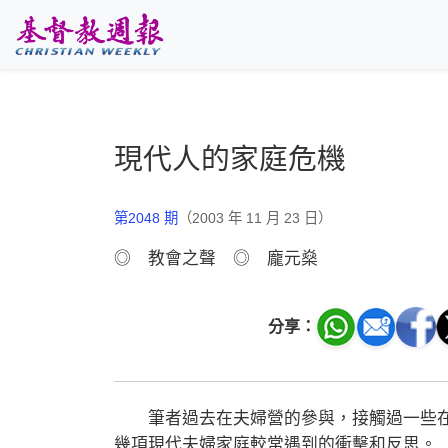
跳至主要內容
現代人的家庭危機
第2048 期
（2003 年 11 月 23 日）
◎ 教會之聲 ◎ 龐元燊
分享：
筆者過去在夫婦營的參與，接觸過一些在
幾項現代夫婦家庭較常遇到的衝擊和反思。