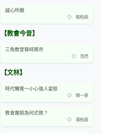
誠心所願
◎ 植柏燊
【教會今昔】
三角教堂聳峙鬧市
◎ 浩然
【文林】
時代觸覺～小心強人姿態
◎ 陳一華
教會團契為何式微？
◎ 潘柏昌