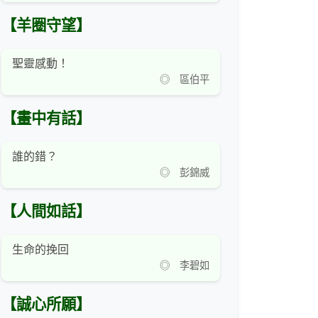
【羊圈守望】
聖靈感動！
◎ 區伯平
【畫中有話】
誰的錯？
◎ 彭錦威
【人間如話】
生命的挽回
◎ 李碧如
【誠心所願】