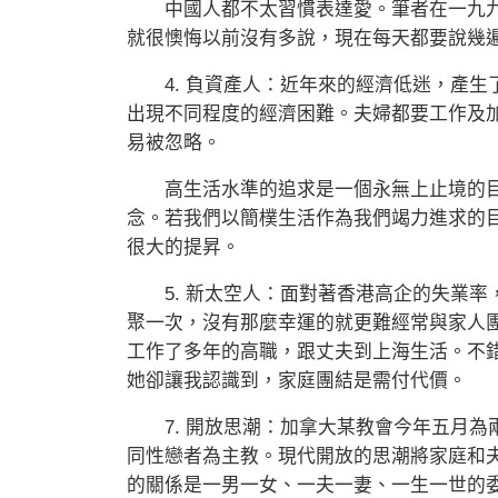
中國人都不太習慣表達愛。筆者在一九九
就很懊悔以前沒有多說，現在每天都要說幾
4. 負資產人：近年來的經濟低迷，產生
出現不同程度的經濟困難。夫婦都要工作及
易被忽略。
高生活水準的追求是一個永無上止境的目
念。若我們以簡樸生活作為我們竭力進求的
很大的提昇。
5. 新太空人：面對著香港高企的失業率
聚一次，沒有那麼幸運的就更難經常與家人
工作了多年的高職，跟丈夫到上海生活。不
她卻讓我認識到，家庭團結是需付代價。
7. 開放思潮：加拿大某教會今年五月為
同性戀者為主教。現代開放的思潮將家庭和
的關係是一男一女、一夫一妻、一生一世的