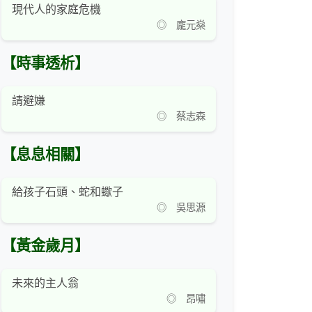
現代人的家庭危機
◎ 龐元燊
【時事透析】
請避嫌
◎ 蔡志森
【息息相關】
給孩子石頭、蛇和蠍子
◎ 吳思源
【黃金歲月】
未來的主人翁
◎ 昂嘯