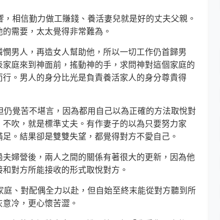
響，相信勤力做工賺錢、養活妻兒就是好的丈夫父親。
他的需要，太太覺得非常難為。
憫男人，再造女人幫助他，所以一切工作仍首歸男
表家庭來到神面前，搖動神的手，求問神對這個家庭的
而行。男人的身分比光是負責養活家人的身分尊貴得
但仍覺苦不堪言，因為都用自己以為正確的方法取悅對
、不吹，就是標準丈夫。有作妻子的以為只要努力家
滿足。結果卻是雙雙失望，都覺得對方不愛自己。
夫婦營後，兩人之間的關係有著很大的更新，因為他
接和對方所能接收的形式取悅對方。
家庭、對配偶全力以赴，但自始至終末能從對方聽到所
灰意冷，更心懷苦澀。