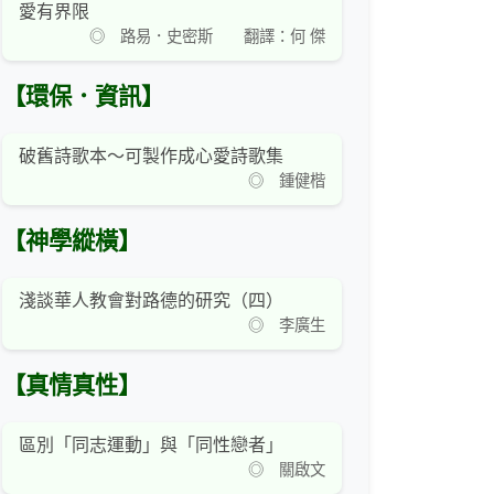
愛有界限
◎ 路易．史密斯 翻譯：何 傑
【環保．資訊】
破舊詩歌本～可製作成心愛詩歌集
◎ 鍾健楷
【神學縱橫】
淺談華人教會對路德的研究（四）
◎ 李廣生
【真情真性】
區別「同志運動」與「同性戀者」
◎ 關啟文