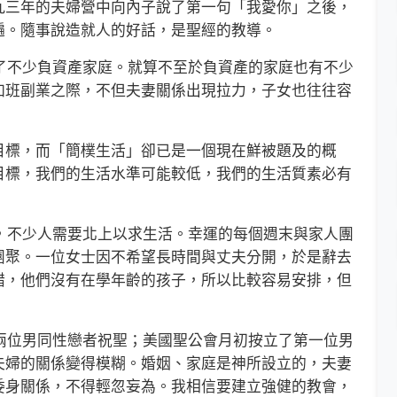
三年的夫婦營中向內子說了第一句「我愛你」之後，
遍。隨事說造就人的好話，是聖經的教導。
了不少負資產家庭。就算不至於負資產的家庭也有不少
加班副業之際，不但夫妻關係出現拉力，子女也往往容
標，而「簡樸生活」卻已是一個現在鮮被題及的概
目標，我們的生活水準可能較低，我們的生活質素必有
，不少人需要北上以求生活。幸運的每個週末與家人團
團聚。一位女士因不希望長時間與丈夫分開，於是辭去
錯，他們沒有在學年齡的孩子，所以比較容易安排，但
兩位男同性戀者祝聖；美國聖公會月初按立了第一位男
夫婦的關係變得模糊。婚姻、家庭是神所設立的，夫妻
委身關係，不得輕忽妄為。我相信要建立強健的教會，