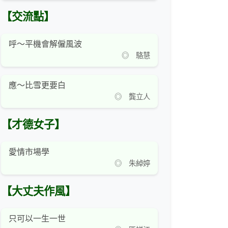
【交流點】
呼～平機會解僱風波
◎ 駱慧
應～比雪更要白
◎ 龔立人
【才德女子】
愛情市場學
◎ 朱綽婷
【大丈夫作風】
只可以一生一世