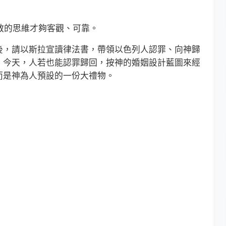
教的思維才夠客觀、可靠。
，請以斯拉宣讀律法書，帶領以色列人認罪、向神歸
。今天，人若也能認罪歸回，按神的婚姻設計藍圖來經
而是神為人預設的一份大禮物。