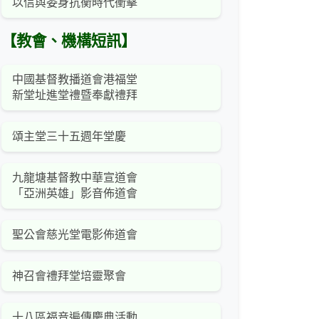
以信與委身抗衡時代衝擊
【教會、機構短訊】
中國基督教播道會港福堂
新堂址進堂禮暨奉獻禮拜
頌主堂三十五週年堂慶
九龍塘基督教中華宣道會
「亞洲英雄」影音佈道會
聖公會慈光堂電影佈道會
神召會禮拜堂培靈聚會
十八區福音遍傳慶典活動