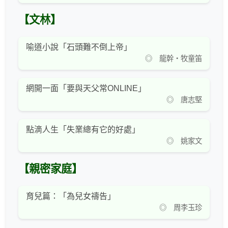
【文林】
喻道小說「石頭難不倒上帝」
◎ 龍幹‧牧童笛
網開一面「要與天父常ONLINE」
◎ 唐志堅
點滴人生「失業總有它的好處」
◎ 姚家文
【親密家庭】
育兒篇：「為兒女禱告」
◎ 周李玉珍