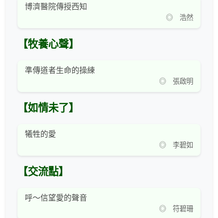
博濟醫院傳授西知
◎ 浩然
【牧養心聲】
準傳道者生命的操練
◎ 張啟明
【如情未了】
犧牲的愛
◎ 李碧如
【交流點】
呼～信望愛的聲音
◎ 符碧珊