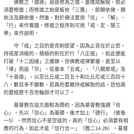
佛教之「道諦」是談修為之道。要達成解脫，就必
須要修道；而修道之始是皈依「三寶」，即歸依佛、歸
依法及歸依僧。然後，對於佛法要用「信」、「解」、
「行」來作實踐。修道之程序則可用「戒、定、慧三
學」來作說明。
守「戒」之目的是克制慾望，因為止苦在於止慾。
持戒是消極的，積極的則在於行「八正道」，如此便能
打破「十二因緣」之連鎖。但佛教戒律繁複，甚至以
「律」而設「宗」。從基本「五戒」、「八關齋戒」及
「十善道」，以至比丘戒二百五十和比丘尼戒三百四十
八，數目多不勝數，若真的要藉持戒解脫的話，恐怕真
的要經歷千百世輪迴才可以了。
基督教在這方面較為簡約，因為基督教強調「信
心」。先以「信心」為基礎，後才加上「德行」（彼後
一5）。然而信心不是空談的，真的「信心」必須要有相
應的行為，如此才能「信行合一」（雅二14-26）。基督