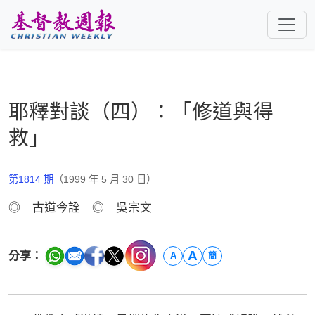
跳至主要內容
耶釋對談（四）：「修道與得
救」
第1814 期
（1999 年 5 月 30 日）
◎ 古道今詮 ◎ 吳宗文
A
分享：
A
簡