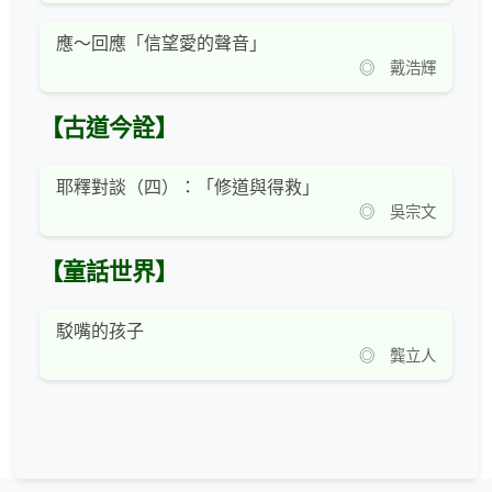
應～回應「信望愛的聲音」
◎ 戴浩輝
【古道今詮】
耶釋對談（四）：「修道與得救」
◎ 吳宗文
【童話世界】
駁嘴的孩子
◎ 龔立人