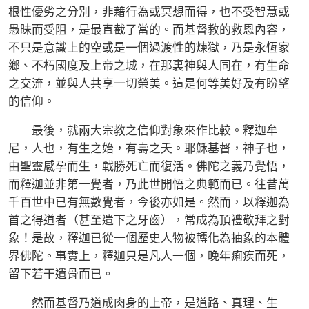
根性優劣之分別，非藉行為或冥想而得，也不受智慧或
愚昧而受阻，是最直截了當的。而基督教的救恩內容，
不只是意識上的空或是一個過渡性的煉獄，乃是永恆家
鄉、不朽國度及上帝之城，在那裏神與人同在，有生命
之交流，並與人共享一切榮美。這是何等美好及有盼望
的信仰。
最後，就兩大宗教之信仰對象來作比較。釋迦牟
尼，人也，有生之始，有壽之夭。耶穌基督，神子也，
由聖靈感孕而生，戰勝死亡而復活。佛陀之義乃覺悟，
而釋迦並非第一覺者，乃此世開悟之典範而已。往昔萬
千百世中已有無數覺者，今後亦如是。然而，以釋迦為
首之得道者（甚至遺下之牙齒），常成為頂禮敬拜之對
象！是故，釋迦已從一個歷史人物被轉化為抽象的本體
界佛陀。事實上，釋迦只是凡人一個，晚年痢疾而死，
留下若干遺骨而已。
然而基督乃道成肉身的上帝，是道路、真理、生