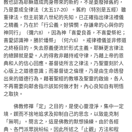
教也認為耶穌道成肉身帶來的新約，不是要廢掉舊約，
乃是要成全律法（太五17-20）。舊約（特別是五經）雖
重律法，但主前第八世紀的先知，已正確指出律法禮儀
之精義，乃在於「行公義，好憐憫，存謙卑的心與你的
神同行」（彌六8），因為神「喜愛良善，不喜愛祭祀；
喜愛認識神，勝於燔祭」（何六6）。戒律禮儀並非修道
之終極目的，失去原義便流於形式主義。耶穌更言律法
的總歸就是愛。人的得救非藉持戒守律，乃藉上帝的恩
典和人的信心回應。基督徒所言之律法，乃聖靈刻於人
心版上之道德意識；而基督徒之倫理，乃是由生命透發
出來的道德行為。藉著聖經的教導及聖靈的啟迪，各人
不再需要向鄰舍指示該如何做才對，內心良知自有明悟
之取抉。
佛教修禪「定」之目的，是使心靈澄淨，集中一定
境，鍥而不捨地追求及抑制自己的思念，以致能克制
「無明」。簡言之，這是佛教的默想操練。由於各經
典、各門派眾說紛紜，因此所述之「止觀」方法和程