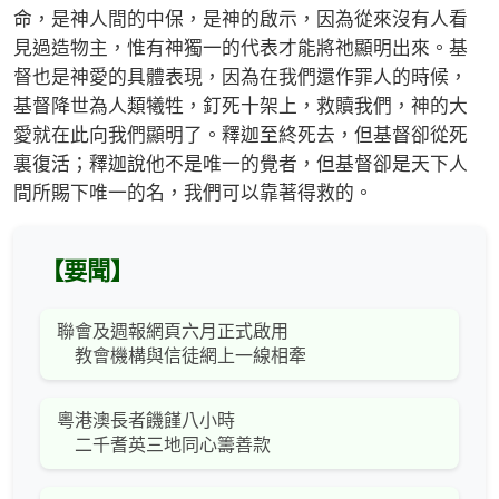
命，是神人間的中保，是神的啟示，因為從來沒有人看
見過造物主，惟有神獨一的代表才能將祂顯明出來。基
督也是神愛的具體表現，因為在我們還作罪人的時候，
基督降世為人類犧牲，釘死十架上，救贖我們，神的大
愛就在此向我們顯明了。釋迦至終死去，但基督卻從死
裏復活；釋迦說他不是唯一的覺者，但基督卻是天下人
間所賜下唯一的名，我們可以靠著得救的。
【要聞】
聯會及週報網頁六月正式啟用
教會機構與信徒網上一線相牽
粵港澳長者饑饉八小時
二千耆英三地同心籌善款