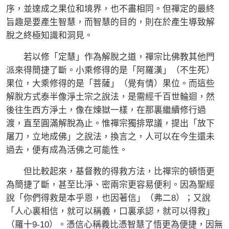
序，並達成之果位和境界，也不盡相同。但禪定的最終
旨趣是要產生智慧，而智慧的目的，則在於產生導致解
脫之終極知識和洞見。
若以修「定慧」作為解脫之道，禪宗比佛教其他門
派來得簡捷了斷。小乘修得的是「阿羅漢」（不生死）
果位，大乘修得的是「菩薩」（覺有情）果位。而這些
解脫方式泰半像淨土宗之說法，是需經千百世輪迴，然
後往生西方淨土，像在煉獄一樣，在那裏繼續修行過
渡，直至圓滿解脫為止。惟禪宗獨排眾議，提出「放下
屠刀，立地成佛」之說法，換言之，人可以在今生還未
過去，便有成為活佛之可能性。
但比較起來，基督教的得救方法，比禪宗的頓悟更
為簡捷了斷，甚至比淨、密兩宗更容易便利。因為聖經
說「你們得救是本乎恩，也因著信」（弗二8）；又說
「人心裏相信，就可以稱義，口裏承認，就可以得救」
（羅十9-10）。憑信心稱義比憑智慧了悟更為便捷，因無